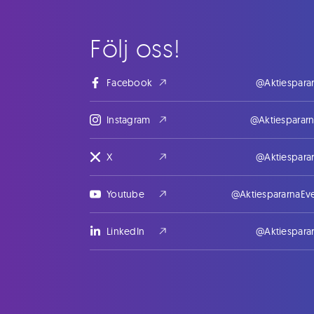
Följ oss!
Facebook
@Aktiespara
Instagram
@Aktiesparar
X
@Aktiespara
Youtube
@AktiespararnaEv
LinkedIn
@Aktiespara