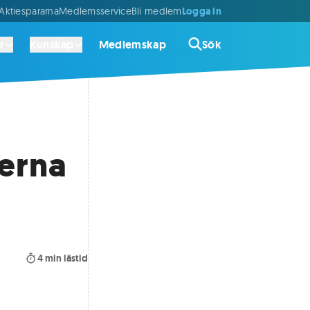
Logga in
ktiespararna
Medlemsservice
Bli medlem
r
Kunskap
Medlemskap
Sök
kerna
4
min lästid