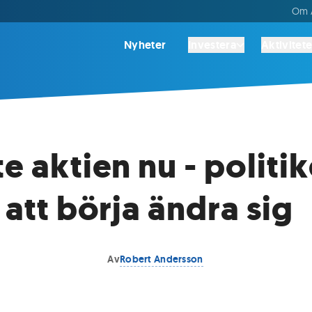
Om A
Nyheter
Investera
Aktivitete
te aktien nu - politi
 att börja ändra sig
Av
Robert Andersson