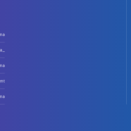
rna
na_
rna
ent
rna