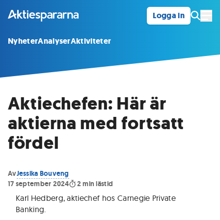
Logga in
Öpp
Nyheter
Analyser
Aktiviteter
Aktiechefen: Här är
aktierna med fortsatt
fördel
Av
Jessika Bouveng
17 september 2024
2
min lästid
Karl Hedberg, aktiechef hos Carnegie Private
Banking
.