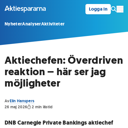
Logga in
Öpp
Nyheter
Analyser
Aktiviteter
Aktiechefen: Överdriven
reaktion – här ser jag
möjligheter
Av
Elin Hanspers
26 maj 2026
2
min lästid
DNB Carnegie Private Bankings aktiechef