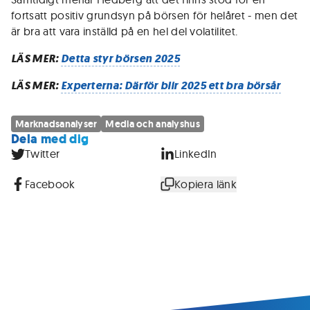
fortsatt positiv grundsyn på börsen för helåret - men det
är bra att vara inställd på en hel del volatilitet.
LÄS MER:
Detta styr börsen 2025
LÄS MER:
Experterna: Därför blir 2025 ett bra börsår
Marknadsanalyser
Media och analyshus
Dela med dig
Twitter
LinkedIn
Facebook
Kopiera länk