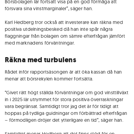
Börsbolagen lär fortsatt visa på en god förmåga att
försvara sina vinstmarginaler”, säger han.
Karl Hedberg tror också att investerare kan räkna med
positiva utdelningsbesked då han inte spår några
flaggningar från bolagen om sämre efterfrågan jämfört
med marknadens förväntningar.
Räkna med turbulens
Rådet inför rapportsäsongen är att öka kassan då han
menar att börsrekylen kommer fortsätta.
“Givet rätt högt ställda förväntningar om god vinsttillväxt
in i 2025 lär utrymmet för stora positiva överraskningar
vara begränsat. Samtidigt tror jag det är för tidigt att
hoppas på tydliga guidningar om förbättrad efterfrågan
– förmodligen dröjer det ytterligare en tid”, säger han.
Samtidigt menar Hedberg att det finns stöd för en