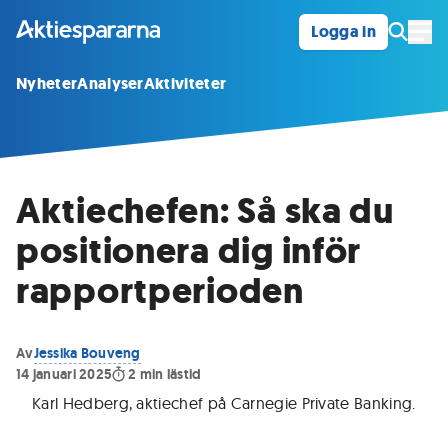
Logga in
Öpp
Nyheter
Analyser
Aktiviteter
Aktiechefen: Så ska du
positionera dig inför
rapportperioden
Av
Jessika Bouveng
14 januari 2025
2
min lästid
Karl Hedberg, aktiechef på Carnegie Private Banking
.