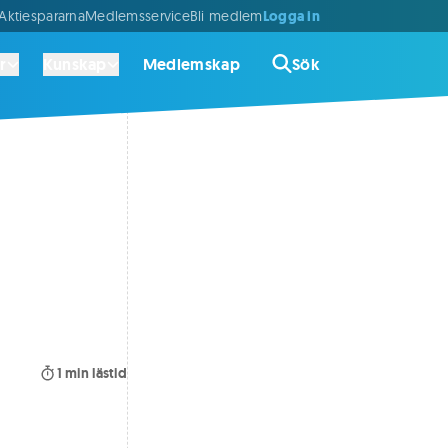
Logga in
ktiespararna
Medlemsservice
Bli medlem
r
Kunskap
Medlemskap
Sök
1
min lästid