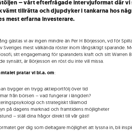
töljen – vårt efterfrågade intervjuformat där vi 
kvämt tillrätta och djupdyker i tankarna hos någ
es mest erfarna investerare.
ng gästas vi av ingen mindre än Per H Börjesson, vd för Spilt
v Sveriges mest välkända röster inom långsiktigt sparande. M
ilosofi, sitt engagemang för sparandets kraft och sitt Warren B
de synsätt, är Börjesson en röst du inte vill missa.
mtalet pratar vi bl.a. om
:
an bygger en trygg aktieportfölj över tid
mar från börsen – vad fungerar i längden?
teringspsykologi och strategiskt tålamod
syn på dagens marknad och framtidens möjligheter
tund – ställ dina frågor direkt till vår gäst!
ormatet ger dig som deltagare möjlighet att lyssna in, bli insp