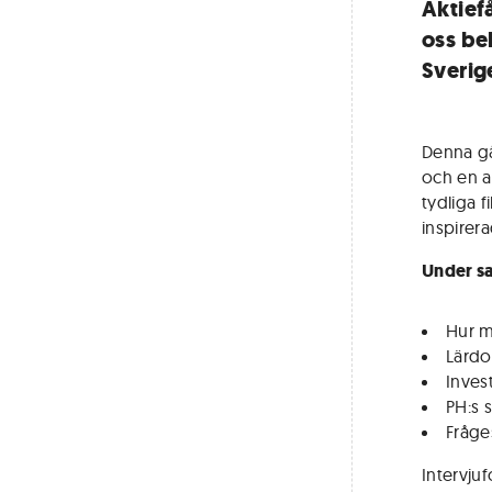
Aktiefå
oss be
Sverig
Denna gå
och en a
tydliga f
inspirera
Under sa
Hur m
Lärdo
Inves
PH:s 
Fråges
Intervjuf