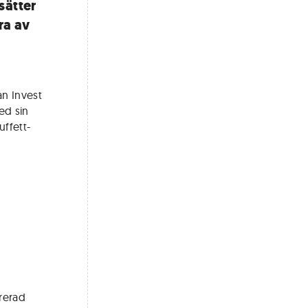
sätter
ra av
an Invest
ed sin
uffett-
irerad