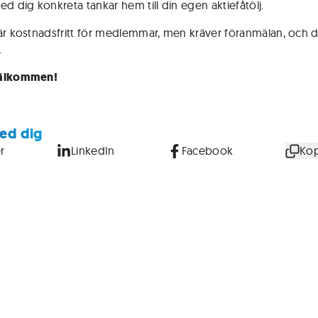
ed dig konkreta tankar hem till din egen aktiefåtölj.
är kostnadsfritt för medlemmar, men kräver föranmälan, och 
.
älkommen!
ed dig
r
LinkedIn
Facebook
Kop