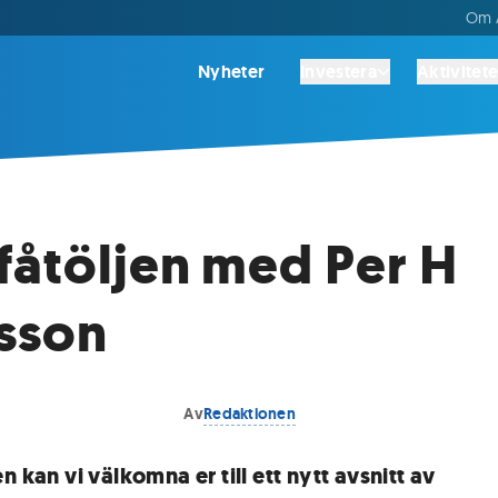
Om A
Nyheter
Investera
Aktivitete
fåtöljen med Per H
sson
Av
Redaktionen
n kan vi välkomna er till ett nytt avsnitt av