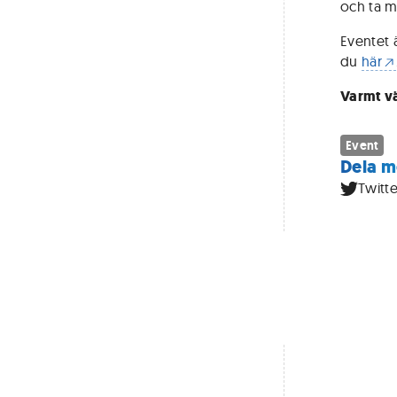
och ta m
Eventet 
du
här
Varmt v
Event
Dela m
Twitte