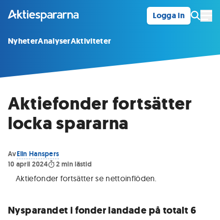
Logga in
Öpp
Nyheter
Analyser
Aktiviteter
Aktiefonder fortsätter
locka spararna
Av
Elin Hanspers
10 april 2024
2
min lästid
Aktiefonder fortsätter se nettoinflöden
.
Nysparandet i fonder landade på totalt 6