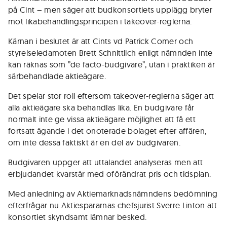
på Cint – men säger att budkonsortiets upplägg bryter
mot likabehandlingsprincipen i takeover-reglerna.
Kärnan i beslutet är att Cints vd Patrick Comer och
styrelseledamoten Brett Schnittlich enligt nämnden inte
kan räknas som ”de facto-budgivare”, utan i praktiken är
särbehandlade aktieägare.
Det spelar stor roll eftersom takeover-reglerna säger att
alla aktieägare ska behandlas lika. En budgivare får
normalt inte ge vissa aktieägare möjlighet att få ett
fortsatt ägande i det onoterade bolaget efter affären,
om inte dessa faktiskt är en del av budgivaren.
Budgivaren uppger att uttalandet analyseras men att
erbjudandet kvarstår med oförändrat pris och tidsplan.
Med anledning av Aktiemarknadsnämndens bedömning
efterfrågar nu Aktiespararnas chefsjurist Sverre Linton att
konsortiet skyndsamt lämnar besked.