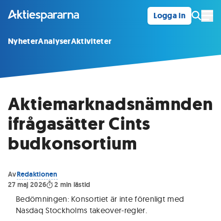
Logga in
Öpp
Nyheter
Analyser
Aktiviteter
Aktiemarknadsnämnden
ifrågasätter Cints
budkonsortium
Av
Redaktionen
27 maj 2026
2
min lästid
Bedömningen: Konsortiet är inte förenligt med
Nasdaq Stockholms takeover-regler.