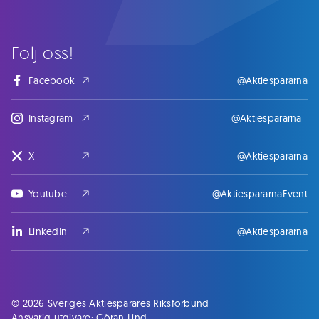
Följ oss!
Facebook
@Aktiespararna
Instagram
@Aktiespararna_
X
@Aktiespararna
Youtube
@AktiespararnaEvent
LinkedIn
@Aktiespararna
© 2026 Sveriges Aktiesparares Riksförbund
Ansvarig utgivare: Göran Lind