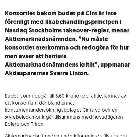
Konsortiet bakom budet på Cint är inte
förenligt med likabehandlingsprincipen i
Nasdaq Stockholms takeover-regler, menar
Aktiemarknadsnämnden. ”Nu måste
konsortiet återkomma och redogöra för hur
man avser att hantera
Aktiemarknadsnämndens kritik”, uppmanar
Aktiespararnas Sverre Linton.
Budet, som uppgår till 5,60 kronor per aktie, lämnas av
ett konsortium där bland annat
konsumentundersökningsbolaget Cints vd och en
styrelseledamot ingår tillsammans med huvudägaren
Bolero och Triton.
Aktiemarknadsnämnden underkänner inte själva budet