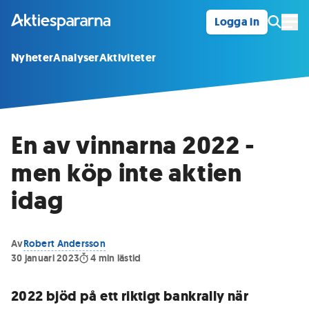
Logga in
Öpp
Nyheter
Analyser
Aktiviteter
En av vinnarna 2022 -
men köp inte aktien
idag
Av
Robert Andersson
30 januari 2023
4
min lästid
2022 bjöd på ett riktigt bankrally när