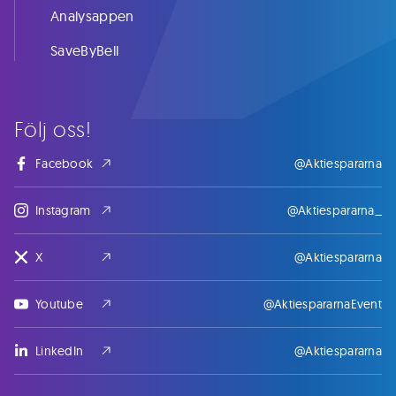
Analysappen
SaveByBell
Följ oss!
Facebook
@Aktiespararna
Instagram
@Aktiespararna_
X
@Aktiespararna
Youtube
@AktiespararnaEvent
LinkedIn
@Aktiespararna