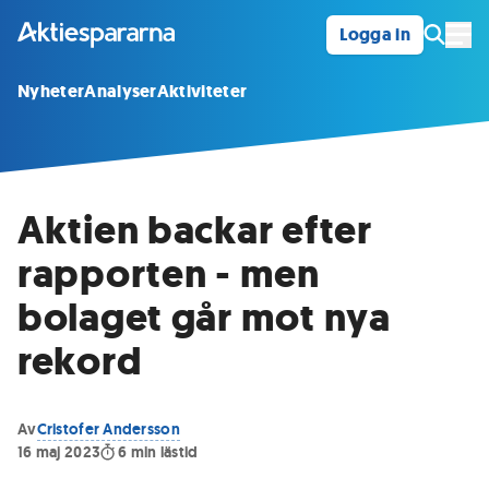
Logga in
Öpp
Nyheter
Analyser
Aktiviteter
Aktien backar efter
rapporten - men
bolaget går mot nya
rekord
Av
Cristofer Andersson
16 maj 2023
6
min lästid