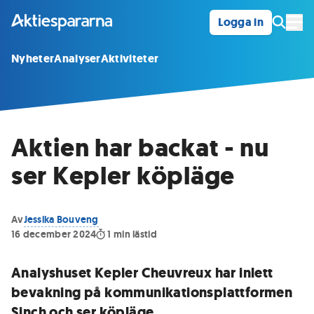
Logga in
Öpp
Nyheter
Analyser
Aktiviteter
Aktien har backat - nu
ser Kepler köpläge
Av
Jessika Bouveng
16 december 2024
1
min lästid
Analyshuset Kepler Cheuvreux har inlett
bevakning på kommunikationsplattformen
Sinch och ser köpläge.