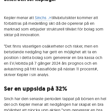
Kepler menar att
Sinchs
tillväxtutsikter kommer att
förbättras på medellång sikt då de opererar på en
marknad som erbjuder strukturell tillväxt för bolag som
siktar på innovation.
“Det finns visserligen osäkerheter och risker, men en
betydande nedgång har gett en möjlighet att ta en
position i detta bolag som genererar en bra kassa och
en EV/ebitda på 7 gånger 2024 års prognos och en
avkastning på fritt kassaflöde på nästan 11 procent#,
skriver Kepler i sin analys.
Ser en uppsida på 32%
Sinch har den senaste perioden tappat på börsen en hel
del och Kepler menar att nedgången har skapat en bra
möjlighet att plocka upp aktien “som genererar en bra