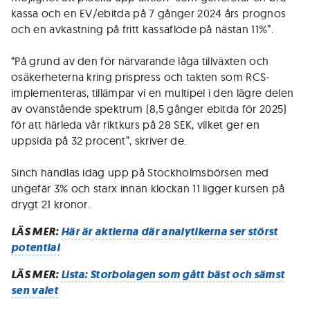
kassa och en EV/ebitda på 7 gånger 2024 års prognos
och en avkastning på fritt kassaflöde på nästan 11%”.
“På grund av den för närvarande låga tillväxten och
osäkerheterna kring prispress och takten som RCS-
implementeras, tillämpar vi en multipel i den lägre delen
av ovanstående spektrum (8,5 gånger ebitda för 2025)
för att härleda vår riktkurs på 28 SEK, vilket ger en
uppsida på 32 procent”, skriver de.
Sinch handlas idag upp på Stockholmsbörsen med
ungefär 3% och starx innan klockan 11 ligger kursen på
drygt 21 kronor.
LÄS MER:
Här är aktierna där analytikerna ser störst
potential
LÄS MER:
Lista: Storbolagen som gått bäst och sämst
sen valet