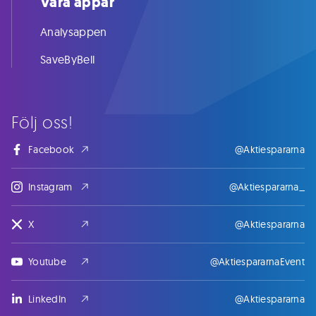
Våra appar
Analysappen
SaveByBell
Följ oss!
Facebook
@Aktiespararna
Instagram
@Aktiespararna_
X
@Aktiespararna
Youtube
@AktiespararnaEvent
LinkedIn
@Aktiespararna