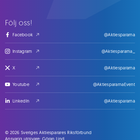
Följ oss!
Facebook
@Aktiespararna
Instagram
@Aktiespararna_
X
@Aktiespararna
Youtube
@AktiespararnaEvent
LinkedIn
@Aktiespararna
© 2026 Sveriges Aktiesparares Riksförbund
Ansvarig utgivare: Göran Lind