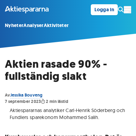
Logga in
Öpp
Nyheter
Analyser
Aktiviteter
Aktien rasade 90% -
fullständig slakt
Av
Jessika Bouveng
7 september 2023
2
min lästid
Aktiespararnas analytiker Carl-Henrik Söderberg och
Fundlers sparekonom Mohammed Salih
.