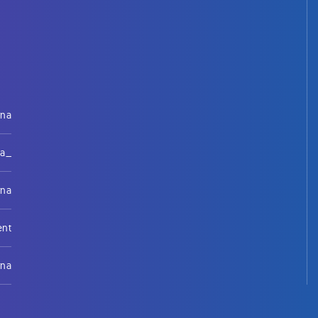
rna
na_
rna
ent
rna