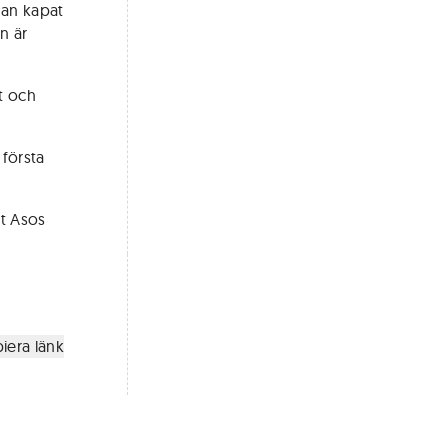
gan kapat
n är
kt och
 första
tt Asos
iera länk