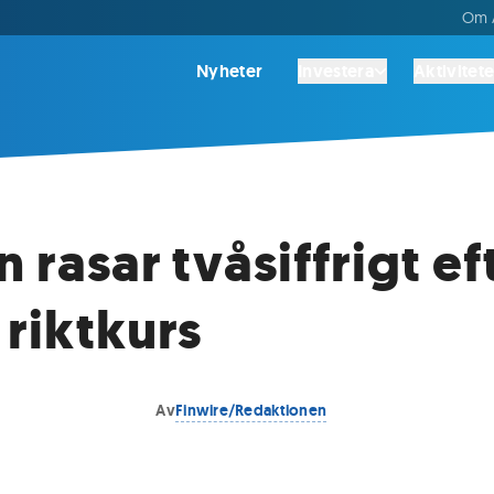
Om A
Nyheter
Investera
Aktivitete
 rasar tvåsiffrigt ef
 riktkurs
Av
Finwire/Redaktionen