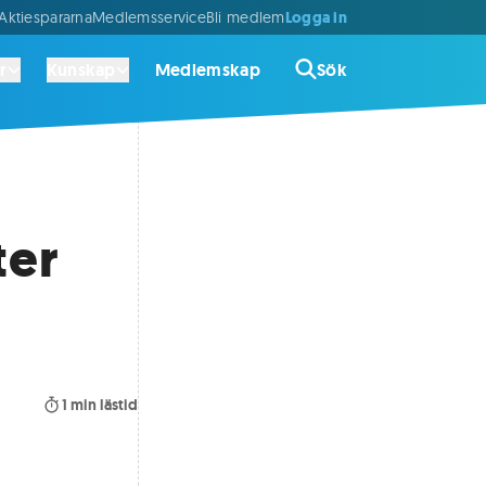
Logga in
ktiespararna
Medlemsservice
Bli medlem
r
Kunskap
Medlemskap
Sök
ter
1
min lästid