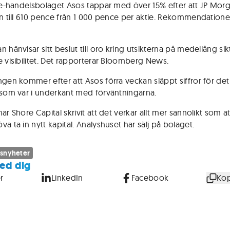
a e-handelsbolaget Asos tappar med över 15% efter att JP Mor
en till 610 pence från 1 000 pence per aktie. Rekommendatione
 hänvisar sitt beslut till oro kring utsikterna på medellång si
e visibilitet. Det rapporterar Bloomberg News.
ngen kommer efter att Asos förra veckan släppt siffror för det
 som var i underkant med förväntningarna.
ar Shore Capital skrivit att det verkar allt mer sannolikt som a
a ta in nytt kapital. Analyshuset har sälj på bolaget.
snyheter
ed dig
r
LinkedIn
Facebook
Kop