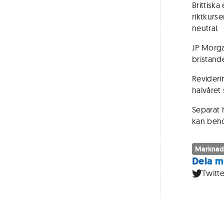
Brittisk
riktkurs
neutral.
JP Morgan
bristand
Revideri
halvåret
Separat h
kan behöv
Marknad
Dela m
Twitte