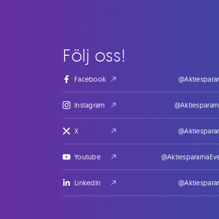
Följ oss!
Facebook
@Aktiespara
Instagram
@Aktiesparar
X
@Aktiespara
Youtube
@AktiespararnaEv
LinkedIn
@Aktiespara