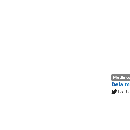
Media oc
Dela m
Twitte