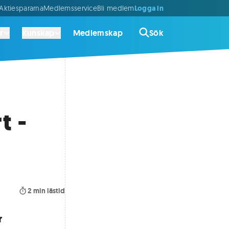
Logga in
ktiespararna
Medlemsservice
Bli medlem
r
Kunskap
Medlemskap
Sök
t -
2
min lästid
r