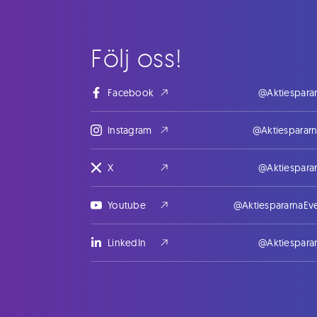
Följ oss!
Facebook
@Aktiespara
Instagram
@Aktiesparar
X
@Aktiespara
Youtube
@AktiespararnaEv
LinkedIn
@Aktiespara