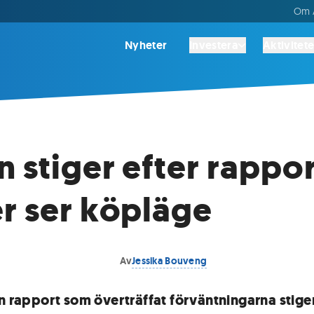
Om A
Nyheter
Investera
Aktivitete
n stiger efter rappor
r ser köpläge
Av
Jessika Bouveng
en rapport som överträffat förväntningarna stige