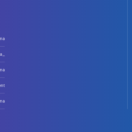
rna
na_
rna
ent
rna