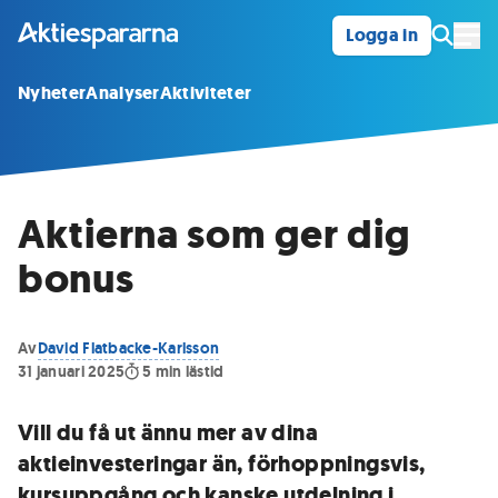
Logga in
Öpp
Nyheter
Analyser
Aktiviteter
Aktierna som ger dig
bonus
Av
David Flatbacke-Karlsson
31 januari 2025
5
min lästid
Vill du få ut ännu mer av dina
aktieinvesteringar än, förhoppningsvis,
kursuppgång och kanske utdelning i