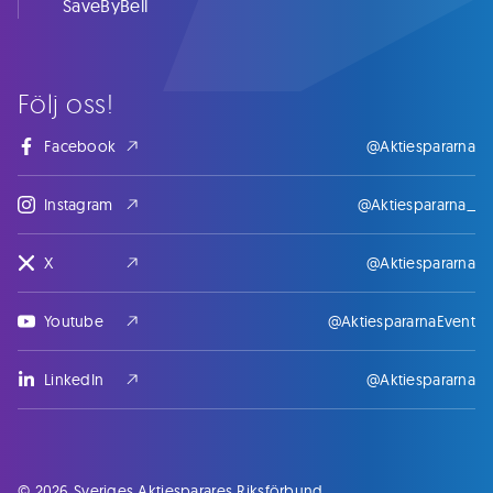
SaveByBell
Följ oss!
Facebook
@Aktiespararna
Instagram
@Aktiespararna_
X
@Aktiespararna
Youtube
@AktiespararnaEvent
LinkedIn
@Aktiespararna
© 2026 Sveriges Aktiesparares Riksförbund