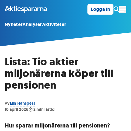
Logga in
Öpp
Nyheter
Analyser
Aktiviteter
Lista: Tio aktier
miljonärerna köper till
pensionen
Av
Elin Hanspers
10 april 2026
2
min lästid
Hur sparar miljonärerna till pensionen?