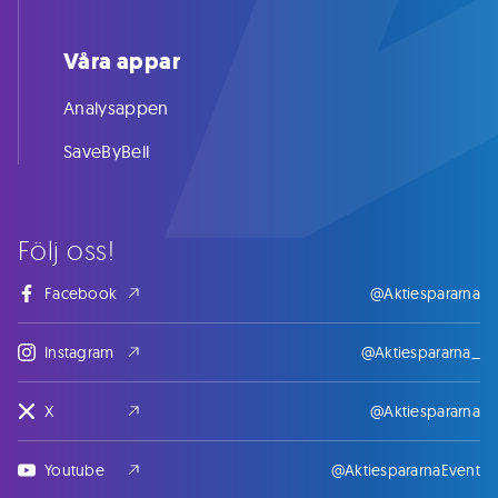
Våra appar
Analysappen
SaveByBell
Följ oss!
Facebook
@Aktiespararna
Instagram
@Aktiespararna_
X
@Aktiespararna
Youtube
@AktiespararnaEvent