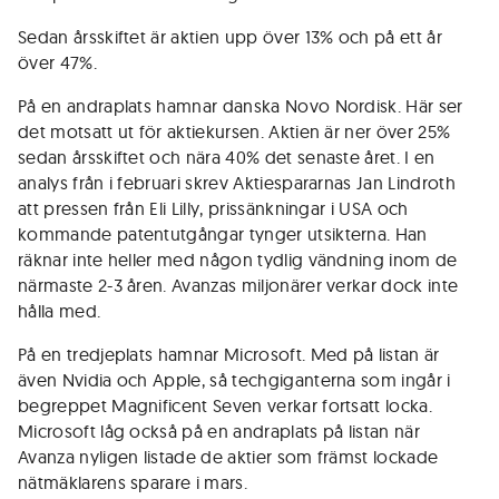
Sedan årsskiftet är aktien upp över 13% och på ett år
över 47%.
På en andraplats hamnar danska Novo Nordisk. Här ser
det motsatt ut för aktiekursen. Aktien är ner över 25%
sedan årsskiftet och nära 40% det senaste året. I en
analys från i februari skrev Aktiespararnas Jan Lindroth
att pressen från Eli Lilly, prissänkningar i USA och
kommande patentutgångar tynger utsikterna. Han
räknar inte heller med någon tydlig vändning inom de
närmaste 2-3 åren. Avanzas miljonärer verkar dock inte
hålla med.
På en tredjeplats hamnar Microsoft. Med på listan är
även Nvidia och Apple, så techgiganterna som ingår i
begreppet Magnificent Seven verkar fortsatt locka.
Microsoft låg också på en andraplats på listan när
Avanza nyligen listade de aktier som främst lockade
nätmäklarens sparare i mars.