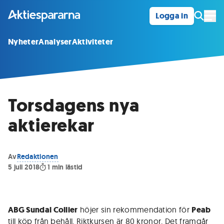
Logga in
Öpp
Nyheter
Analyser
Aktiviteter
Torsdagens nya
aktierekar
Av
Redaktionen
5 juli 2018
1
min lästid
ABG Sundal Collier
höjer sin rekommendation för
Peab
till köp från behåll. Riktkursen är 80 kronor. Det framgår