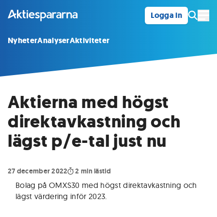
Logga in
Öpp
Nyheter
Analyser
Aktiviteter
Aktierna med högst
direktavkastning och
lägst p
/e-tal just nu
27 december 2022
2
min lästid
Bolag på OMXS30 med högst direktavkastning och
lägst värdering inför 2023.