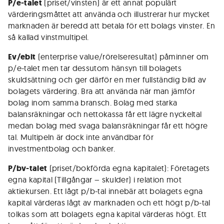
P/e-talet
(priset/vinsten) är ett annat populärt
värderingsmåttet att använda och illustrerar hur mycket
marknaden är beredd att betala för ett bolags vinster. En
så kallad vinstmultipel.
Ev/ebit
(enterprise value/rörelseresultat) påminner om
p/e-talet men tar dessutom hänsyn till bolagets
skuldsättning och ger därför en mer fullständig bild av
bolagets värdering. Bra att använda när man jämför
bolag inom samma bransch. Bolag med starka
balansräkningar och nettokassa får ett lägre nyckeltal
medan bolag med svaga balansräkningar får ett högre
tal. Multipeln är dock inte användbar för
investmentbolag och banker.
P/bv-talet
(priset/bokförda egna kapitalet): Företagets
egna kapital (Tillgångar – skulder) i relation mot
aktiekursen. Ett lågt p/b-tal innebär att bolagets egna
kapital värderas lågt av marknaden och ett högt p/b-tal
tolkas som att bolagets egna kapital värderas högt. Ett