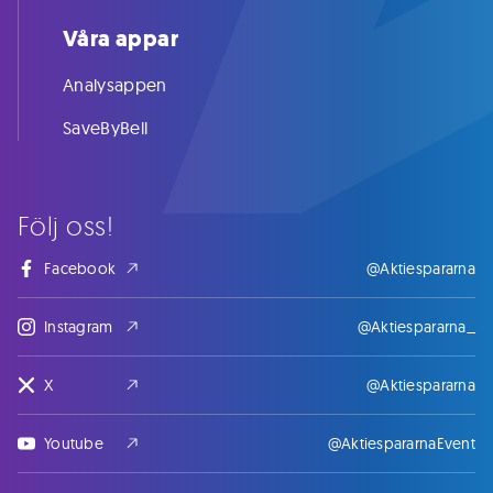
Våra appar
Analysappen
SaveByBell
Följ oss!
Facebook
@Aktiespararna
Instagram
@Aktiespararna_
X
@Aktiespararna
Youtube
@AktiespararnaEvent