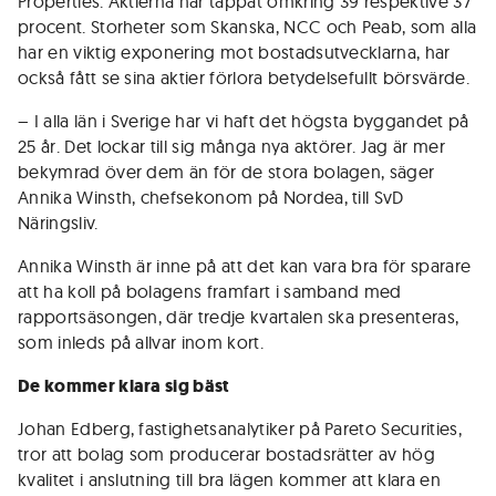
Properties. Aktierna har tappat omkring 39 respektive 37
procent. Storheter som Skanska, NCC och Peab, som alla
har en viktig exponering mot bostadsutvecklarna, har
också fått se sina aktier förlora betydelsefullt börsvärde.
– I alla län i Sverige har vi haft det högsta byggandet på
25 år. Det lockar till sig många nya aktörer. Jag är mer
bekymrad över dem än för de stora bolagen, säger
Annika Winsth, chefsekonom på Nordea, till SvD
Näringsliv.
Annika Winsth är inne på att det kan vara bra för sparare
att ha koll på bolagens framfart i samband med
rapportsäsongen, där tredje kvartalen ska presenteras,
som inleds på allvar inom kort.
De kommer klara sig bäst
Johan Edberg, fastighetsanalytiker på Pareto Securities,
tror att bolag som producerar bostadsrätter av hög
kvalitet i anslutning till bra lägen kommer att klara en