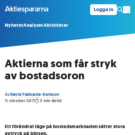
Logga in
Öpp
Nyheter
Analyser
Aktiviteter
Aktierna som får stryk
av bostadsoron
Av
David Flatbacke-Karlsson
11 oktober 2017
3
min lästid
Ett förändrat läge på bostadsmarknaden sätter stora
avtryck på börsen.