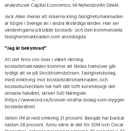
analyshuset Capital Economics, till Nyhetsbyrån Direkt.
Jack Allen menar att riskerna kring fastighetsmarknaden
är högre i Sverige än i andra likvärdiga länder. Han ser
värderingarna på både bostads- och den kommersiella
fastighetsmarknaden som ansträngda.
”Jag är bekymrad”
Att det finns oro över i vilken riktning
bostadsmarknaden kommer att färdas framöver går
tydligt att se på Stockholmsbörsen. Fastighetsbolag,
med inriktning mot bostadsrättsmarknaden, och
bostadsutvecklare har haft det tufft kursmässigt det
senaste halvåret, skriver SvD Näringsliv.
(https://www.svd.se/borsen-straffar-bolag-som-bygger-
bostadsratter)
Jätten JM är ned omkring 21 procent. Besqab har backat
nästan 28 procent. Ännu värre är det för SSM och Oscar