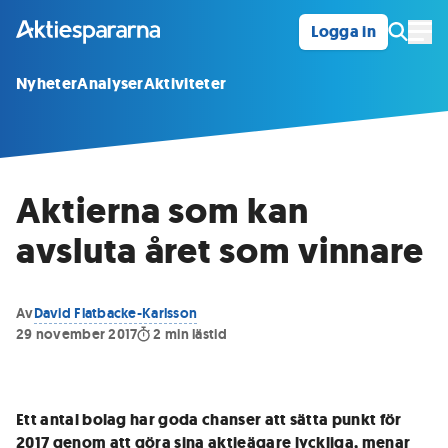
Logga in
Öpp
Nyheter
Analyser
Aktiviteter
Aktierna som kan
avsluta året som vinnare
Av
David Flatbacke-Karlsson
29 november 2017
2
min lästid
Ett antal bolag har goda chanser att sätta punkt för
2017 genom att göra sina aktieägare lyckliga, menar