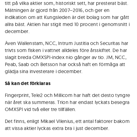
titt på vilka aktier som, historiskt sett, har presterat bäst.
Mätningen är gjord från 2007–2016, och ger en
indikation om att Kungsleden är det bolag som har gått
allra bäst. Aktien har stigit med 10 procent i genomsnitt i
december.
Även Wallenstam, NCC, Intrum Justitia och Securitas har
trivts som fisken i vattnet alldeles före årsskiftet. De har
slagit breda OMXSPI-index nio gånger av tio. JM, NCC,
Peab, Saab och Betsson har också haft en förmåga att
glädja sina investerare i december.
Så kan det förklaras
Fingerprint, Tele2 och Millicom har haft det desto tyngre
när året ska summeras. Trion har endast lyckats besegra
OMXSPI vid två eller tre tillfällen.
Det finns, enligt Mikael Vilenius, ett antal faktorer bakom
att vissa aktier lyckas extra bra i just december.