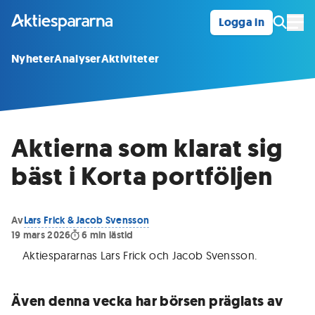
Logga in
Öpp
Nyheter
Analyser
Aktiviteter
Aktierna som klarat sig
bäst i Korta portföljen
Av
Lars Frick & Jacob Svensson
19 mars 2026
6
min lästid
Aktiespararnas Lars Frick och Jacob Svensson
.
Även denna vecka har börsen präglats av