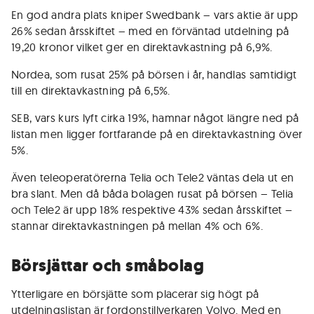
En god andra plats kniper Swedbank – vars aktie är upp
26% sedan årsskiftet – med en förväntad utdelning på
19,20 kronor vilket ger en direktavkastning på 6,9%.
Nordea, som rusat 25% på börsen i år, handlas samtidigt
till en direktavkastning på 6,5%.
SEB, vars kurs lyft cirka 19%, hamnar något längre ned på
listan men ligger fortfarande på en direktavkastning över
5%.
Även teleoperatörerna Telia och Tele2 väntas dela ut en
bra slant. Men då båda bolagen rusat på börsen – Telia
och Tele2 är upp 18% respektive 43% sedan årsskiftet –
stannar direktavkastningen på mellan 4% och 6%.
Börsjättar och småbolag
Ytterligare en börsjätte som placerar sig högt på
utdelningslistan är fordonstillverkaren Volvo. Med en