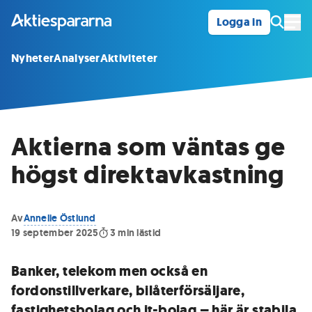
Logga in
Öpp
Nyheter
Analyser
Aktiviteter
Aktierna som väntas ge
högst direktavkastning
Av
Annelie Östlund
19 september 2025
3
min lästid
Banker, telekom men också en
fordonstillverkare, bilåterförsäljare,
fastighetsbolag och it-bolag – här är stabila