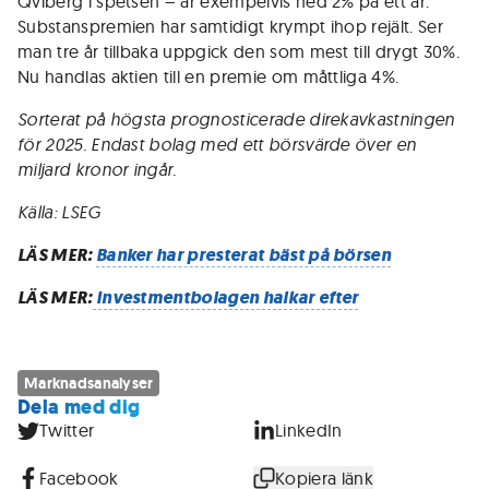
Qviberg i spetsen – är exempelvis ned 2% på ett år.
Substanspremien har samtidigt krympt ihop rejält. Ser
man tre år tillbaka uppgick den som mest till drygt 30%.
Nu handlas aktien till en premie om måttliga 4%.
Sorterat på högsta prognosticerade direkavkastningen
för 2025. Endast bolag med ett börsvärde över en
miljard kronor ingår.
Källa: LSEG
LÄS MER:
Banker har presterat bäst på börsen
LÄS MER:
Investmentbolagen halkar efter
Marknadsanalyser
Dela med dig
Twitter
LinkedIn
Facebook
Kopiera länk