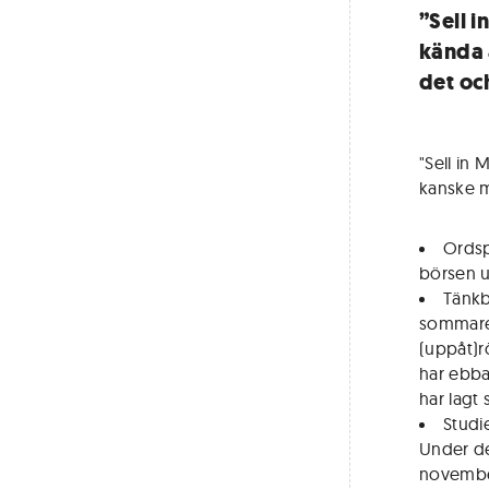
”Sell 
kända 
det oc
"Sell in
kanske m
Ordspr
börsen u
Tänkba
sommaren
(uppåt)r
har ebba
har lagt s
Studi
Under de
november