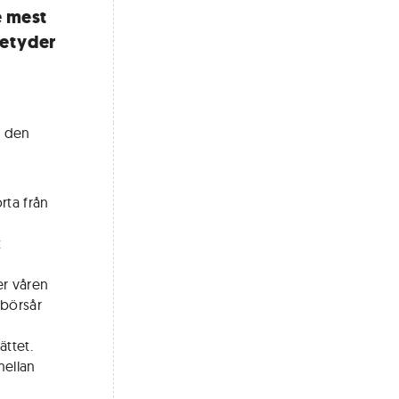
e mest
betyder
r den
orta från
t
er våren
 börsår
ättet.
mellan