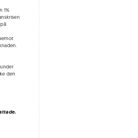
n 1%
anskrisen
 på
ppemot
rknaden.
 under
ske den
attade.