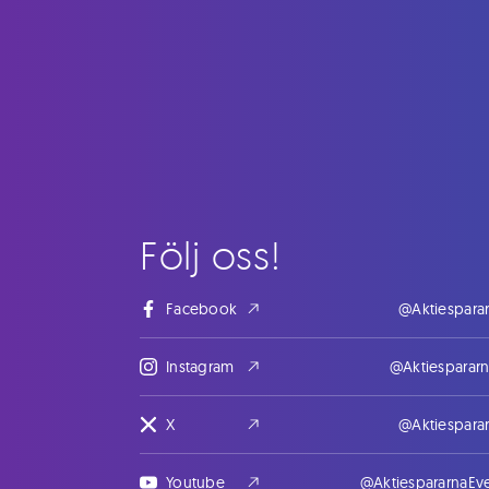
Följ oss!
Facebook
@Aktiespara
Instagram
@Aktiesparar
X
@Aktiespara
Youtube
@AktiespararnaEv