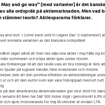
in May and go way” (med varianter) är det kansk
av alla ordspråk på aktiemarknaden. Men vad 
h stämmer teorin? Aktiespararna förklarar.
 May and don´t come back until St Legers Day" (i september) ä
est korrekta varianten av det klassiska ordspråket.
åket säger alltså att man ska sälja sina aktier i maj hålla sig b
nder sommaren och köpa aktier igen under hösten.
ra förklaringar till att det skulle vara en bra strategi är dels at
 bjuder på lugnare handel, färre investerare och mindre
örelser, dels att den positiva effekten av aktieutdelningar und
t ut och att den eufori som kan vara förknippad med ett nytt
ig.
er på den amerikanska aktiemarknaden ger visst stöd för tales
 senaste 80 åren har S&P 500 Index stigit i genomsnitt 6,9% 
 och april, motsvarande för maj till oktober är endast 1,7%.