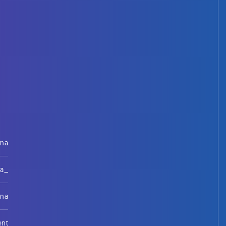
rna
na_
rna
ent