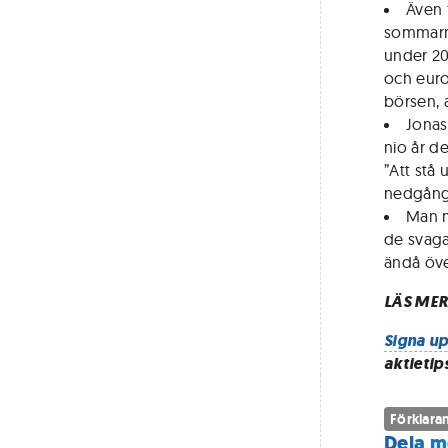
Även 
sommarmå
under 200
och euro
börsen, 
Jonas
nio år d
”Att stå
nedgånga
Man m
de svaga
ändå öve
LÄS MER
Signa up
aktietip
Förklaran
Dela m