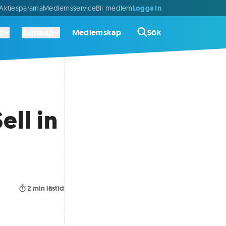
Logga in
ktiespararna
Medlemsservice
Bli medlem
r
Kunskap
Medlemskap
Sök
ell in
2
min lästid