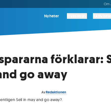
Om A
Nyheter
Investera
Aktivitete
spararna förklarar: S
and go away
Av
Redaktionen
entligen Sell in may and go away?
.