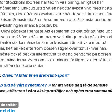
för Stockholmsbörsen har teorin viss bäring. Enligt DI har
naderna juni-augusti givit en negativ avkastning med nästa
0-talet, dock främst orsakat av tre händelser: it-kraschen, fin
krisen. Senaste tio åren är sommaren också sämsta perioden
avkastningen är ändå positiv, 1%.
 Olavi påpekar i senaste Aktiespararen att det går att hitta u
e senaste 25 åren då sommaren varit riktigt trevlig på aktiema
 utanför starka månader är mer kostsamt än att vara med på
r, helt enkelt eftersom börsen stiger över tid”, skriver han.
åste också beakta alternativet till att ha pengarna på börsen
re månaderna. Även om avkastningen är lägre i aktier så kan
rträffar den korta räntan.
:
Olavi: "Aktier är en året-runt-sport"
p dig på vårt nyhetsbrev
för att varje dag få de senaste
sen, affärerna i våra aktieportföljer och nyheterna sammanf
de artiklar
ed dig