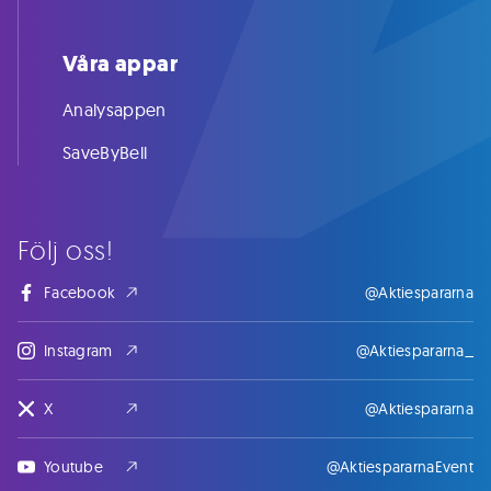
Våra appar
Analysappen
SaveByBell
Följ oss!
Facebook
@Aktiespararna
Instagram
@Aktiespararna_
X
@Aktiespararna
Youtube
@AktiespararnaEvent