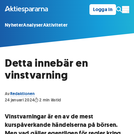
Logga in
Öpp
Nyheter
Analyser
Aktiviteter
Detta innebär en
vinstvarning
Av
Redaktionen
24 januari 2024
2
min lästid
Vinstvarningar är en av de mest
kurspåverkande händelserna på börsen.
Men vad gäller egentligen för regler kring