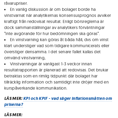
råvarupriser.
En vanlig diskussion är om bolaget borde ha
vinstvarnat när analytikernas konsensusprognos avviker
kraftigt från redovisat resultat. Enligt börsreglerna är
dock sammanställningar av analytikers förväntningar
”inte avgörande för hur bedömningen ska göras”.
En vinstvarning kan göras åt båda håll, dvs om vinst
klart understiger vad som tidigare kommunicerats eller
överstiger densamma. I det senare fallet kallas det
omvänd vinstvarning,
Vinstvarningar är vanligast 1-3 veckor innan
resultatrapporten är planerad att redovisas. Det brukar
betraktas som en rimlig tidpunkt där bolaget har
tillräcklig information och samtidigt inte dröjer med en
kurspåverkande kommunikation.
LÄS MER:
KPI och KPIF - vad säger inflationsmåtten om
priserna?
LÄS MER: