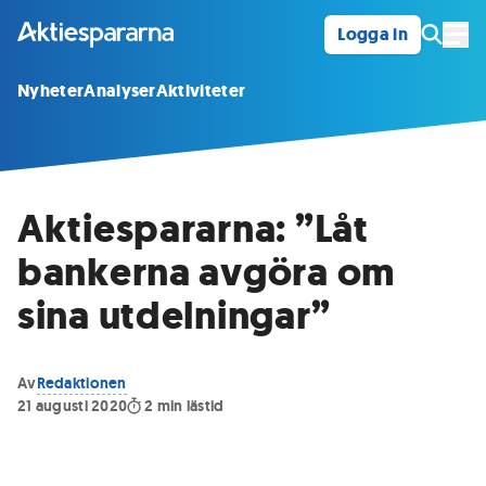
Logga in
Öpp
Nyheter
Analyser
Aktiviteter
Aktiespararna: ”Låt
bankerna avgöra om
sina utdelningar”
Av
Redaktionen
21 augusti 2020
2
min lästid