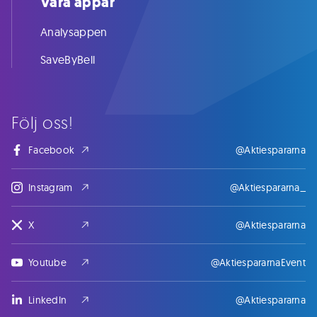
Våra appar
Analysappen
SaveByBell
Följ oss!
Facebook
@Aktiespararna
Instagram
@Aktiespararna_
X
@Aktiespararna
Youtube
@AktiespararnaEvent
LinkedIn
@Aktiespararna