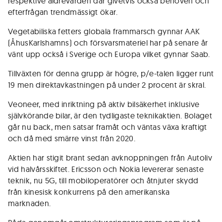
respektive äldrevården där givetvis också behoven och
efterfrågan trendmässigt ökar.
Vegetabiliska fetters globala frammarsch gynnar AAK
(ÅhusKarlshamns) och försvarsmateriel har på senare år
vänt upp också i Sverige och Europa vilket gynnar Saab.
Tillväxten för denna grupp är högre, p/e-talen ligger runt
19 men direktavkastningen på under 2 procent är skral.
Veoneer, med inriktning på aktiv bil­säkerhet inklusive
självkörande bilar, är den tydligaste teknikaktien. Bolaget
går nu back, men satsar framåt och väntas växa kraftigt
och då med smärre vinst från 2020.
Aktien har stigit brant sedan avknoppningen från Autoliv
vid halvårsskiftet. Ericsson och Nokia levererar senaste
teknik, nu 5G, till mobiloperatörer och åtnjuter skydd
från kinesisk konkurrens på den amerikanska
marknaden.