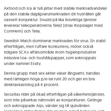
Axfood och Ica är två jättar med stabila marknadsandelar
på den stabila dagligvaru­marknaden dit hushållen går
oavsett konjunktur. Snudd på lika livsviktiga tjänster
levererar teleoperatörerna Tele2 (strax ihopslaget med
ComHem) och Telia.
Swedish Match dominerar marknaden för snus. En stabil
efter­frågan, men tuffare konkurrens, möter också
tidigare SCA:s affärsområde inom hygienprodukter
inklusive toa- och hushållspapper, som avknoppats
under namnet Essity.
Denna grupp med sex aktier växer långsamt, handlas
med tämligen höga p/e-tal runt 20 och ger en bra
direktavkastning på 4 procent.
Securitas rider på ökad efterfrågan på säkerhetstjänster,
som inte påverkas nämnvärt av konjunkturen. Getinge
och avknoppade Arjo, vänder sig till sjukvården