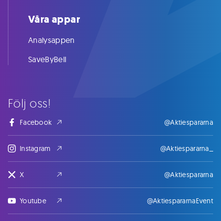
Våra appar
Analysappen
SaveByBell
Följ oss!
Facebook
@Aktiespararna
Instagram
@Aktiespararna_
X
@Aktiespararna
Youtube
@AktiespararnaEvent