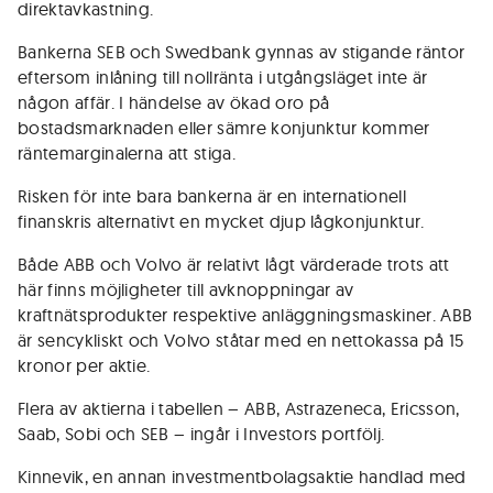
direktavkastning.
Bankerna SEB och Swedbank gynnas av stigande räntor
eftersom inlåning till nollränta i utgångs­läget inte är
någon affär. I händelse av ökad oro på
bostadsmarknaden eller sämre konjunktur kommer
räntemarginalerna att stiga.
Risken för inte bara bankerna är en internationell
finanskris alternativt en mycket djup lågkonjunktur.
Både ABB och Volvo är relativt lågt värderade trots att
här finns möjligheter till avknoppningar av
kraftnätsprodukter respektive anläggningsmaskiner. ABB
är sen­cykliskt och Volvo ståtar med en nettokassa på 15
kronor per aktie.
Flera av aktierna i tabellen – ABB, Astrazeneca, Ericsson,
Saab, Sobi och SEB – ingår i Investors portfölj.
Kinnevik, en annan investment­bolagsaktie handlad med