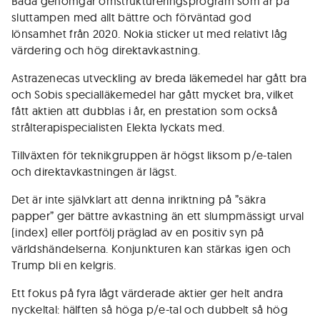
Båda genomgår omstruktureringsprogram som är på
sluttampen med allt bättre och förväntad god
lönsamhet från 2020. Nokia sticker ut med relativt låg
värdering och hög direktavkastning.
Astrazenecas utveckling av breda läkemedel har gått bra
och Sobis specialläkemedel har gått mycket bra, vilket
fått aktien att dubblas i år, en prestation som också
strålterapi­specialisten Elekta lyckats med.
Tillväxten för teknikgruppen är högst liksom p/e-talen
och direkt­avkastningen är lägst.
Det är inte självklart att denna inriktning på ”säkra
papper” ger bättre avkastning än ett slumpmässigt urval
(index) eller portfölj präglad av en positiv syn på
världshändelserna. Konjunkturen kan stärkas igen och
Trump bli en kelgris.
Ett fokus på fyra lågt värderade aktier ger helt andra
nyckeltal: hälften så höga p/e-tal och dubbelt så hög