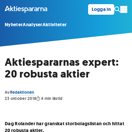
Logga in
Öpp
Nyheter
Analyser
Aktiviteter
Aktiespararnas expert:
20 robusta aktier
Av
Redaktionen
23 oktober 2018
4
min lästid
Dag Rolander har granskat storbolagslistan och hittat
20 robusta aktier.