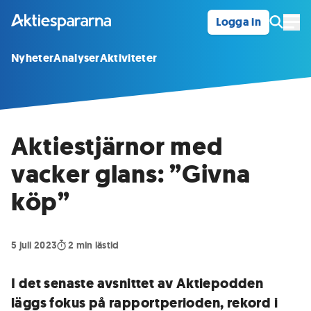
Logga in
Öpp
Nyheter
Analyser
Aktiviteter
Aktiestjärnor med
vacker glans: ”Givna
köp”
5 juli 2023
2
min lästid
I det senaste avsnittet av Aktiepodden
läggs fokus på rapportperioden, rekord i