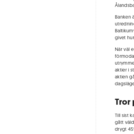
Ålandsb
Banken 
utrednin
Baltikum
givet hur
När väl 
förmodad
utrymme a
aktier i
aktien g
dagsläge
Tror 
Till sis
gått väl
drygt 45