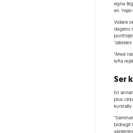
egna åtg
en "rejä
Vidare s
dagens m
portfölj
"alldeles
"Med näs
lyfta rejä
Ser 
En annan
plus cir
kursrally
"Sammant
bidragit 
värderin