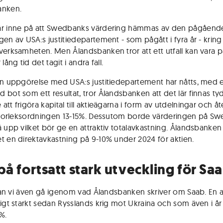
anken.
är inne på att Swedbanks värdering hämmas av den pågåend
gen av USA:s justitiedepartement - som pågått i fyra år - kring
verksamheten. Men Ålandsbanken tror att ett utfall kan vara 
 lång tid det tagit i andra fall.
en uppgörelse med USA:s justitiedepartement har nåtts, med 
 bot som ett resultat, tror Ålandsbanken att det lär finnas ty
tt frigöra kapital till aktieägarna i form av utdelningar och å
 storleksordningen 13-15%. Dessutom borde värderingen på S
å upp vilket bör ge en attraktiv totalavkastning. Ålandsbanken 
t en direktavkastning på 9-10% under 2024 för aktien.
på fortsatt stark utveckling för Sa
t kan vi även gå igenom vad Ålandsbanken skriver om Saab. En 
digt starkt sedan Rysslands krig mot Ukraina och som även i år 
%.