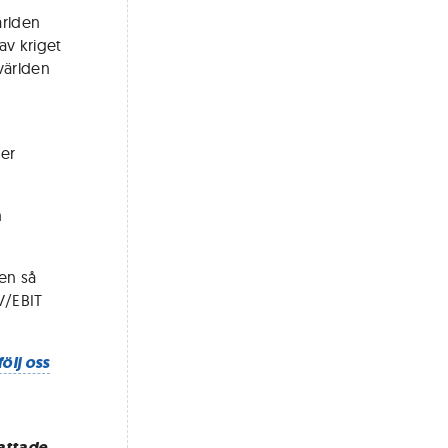
ärlden
av kriget
världen
ger
n
en så
V/EBIT
följ oss
attade.