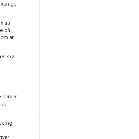
t kan ge
h att
de på
 som är
ien ska
e som är
nas
ckling
river