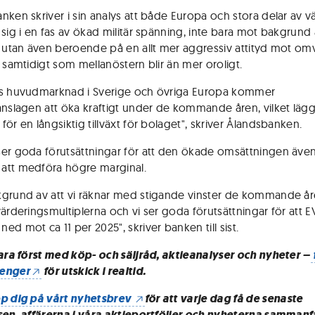
nken skriver i sin analys att både Europa och stora delar av v
 sig i en fas av ökad militär spänning, inte bara mot bakgrund 
a utan även beroende på en allt mer aggressiv attityd mot om
a samtidigt som mellanöstern blir än mer oroligt.
s huvudmarknad i Sverige och övriga Europa kommer
anslagen att öka kraftigt under de kommande åren, vilket läg
ör en långsiktig tillväxt för bolaget", skriver Ålandsbanken.
er goda förutsättningar för att den ökade omsättningen äve
tt medföra högre marginal.
grund av att vi räknar med stigande vinster de kommande år
värderingsmultiplerna och vi ser goda förutsättningar för att E
d mot ca 11 per 2025", skriver banken till sist.
vara först med köp- och säljråd, aktieanalyser och nyheter –
enger
för utskick i realtid.
p dig på vårt nyhetsbrev
för att varje dag få de senaste
sen, affärerna i våra aktieportföljer och nyheterna sammanf