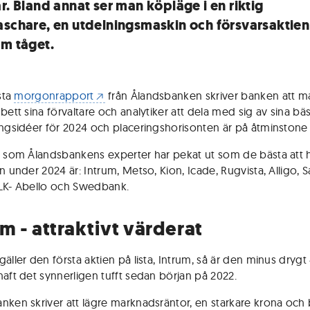
r. Bland annat ser man köpläge i en riktig
aschare, en utdelningsmaskin och försvarsaktie
om tåget.
ista
morgonrapport
från Ålandsbanken skriver banken att m
bett sina förvaltare och analytiker att dela med sig av sina bä
ingsidéer för 2024 och placeringshorisonten är på åtminstone e
r som Ålandsbankens experter har pekat ut som de bästa att h
n under 2024 är: Intrum, Metso, Kion, Icade, Rugvista, Alligo, S
LK- Abello och Swedbank.
m - attraktivt värderat
äller den första aktien på lista, Intrum, så är den minus drygt 
haft det synnerligen tufft sedan början på 2022.
nken skriver att lägre marknadsräntor, en starkare krona och