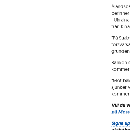
Ålandsba
befinner
i Ukrain
från Kin
"På Saab
försvars
grunden f
Banken s
kommer a
"Mot bak
sjunker 
kommer ne
Vill du 
på Mess
Signa up
aktietip