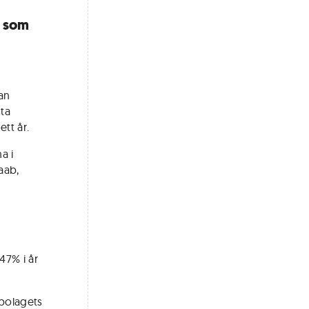
n som
an
sta
tt år.
a i
aab,
47% i år
 bolagets