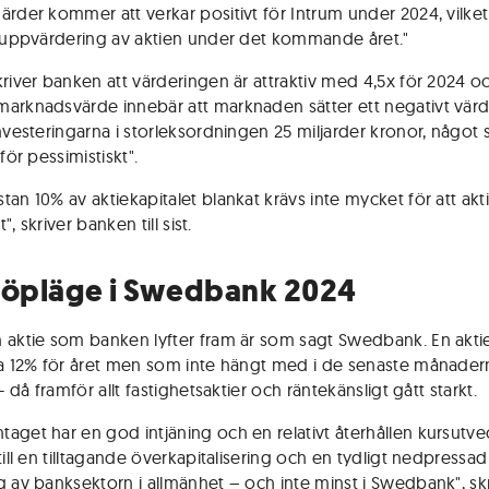
ärder kommer att verkar positivt för Intrum under 2024, vilke
l uppvärdering av aktien under det kommande året."
kriver banken att värderingen är attraktiv med 4,5x för 2024 oc
arknadsvärde innebär att marknaden sätter ett negativt vär
investeringarna i storleksordningen 25 miljarder kronor, något
 för pessimistiskt".
tan 10% av aktiekapitalet blankat krävs inte mycket för att akt
lt", skriver banken till sist.
köpläge i Swedbank 2024
 aktie som banken lyfter fram är som sagt Swedbank. En akti
ka 12% för året men som inte hängt med i de senaste månader
 - då framför allt fastighetsaktier och räntekänsligt gått starkt.
aget har en god intjäning och en relativt återhållen kursutve
till en tilltagande överkapitalisering och en tydligt nedpressad
g av banksektorn i allmänhet – och inte minst i Swedbank", sk