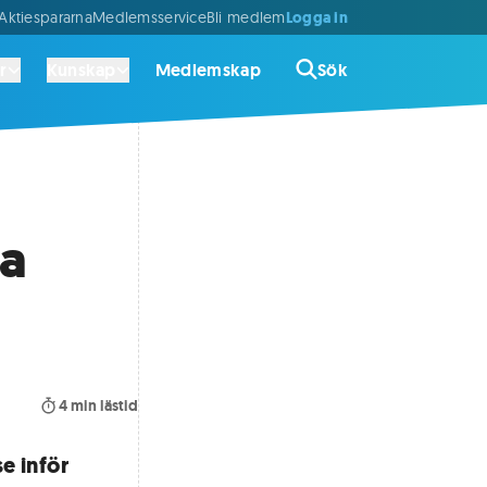
Logga in
ktiespararna
Medlemsservice
Bli medlem
r
Kunskap
Medlemskap
Sök
ta
4
min lästid
e inför