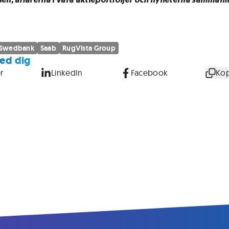
Swedbank
Saab
RugVista Group
ed dig
r
LinkedIn
Facebook
Kop