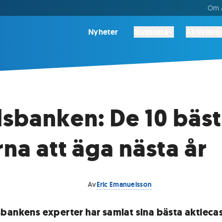
Om A
Nyheter
Investera
Aktivitete
sbanken: De 10 bäs
rna att äga nästa år
Av
Eric Emanuelsson
bankens experter har samlat sina bästa aktiecas