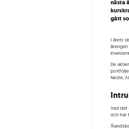
nästa å
kurskr
gått s
I årets s
återigen 
invester
De aktie
portfölje
Neste, A
Intru
Vad det g
och har 
Ålandsba