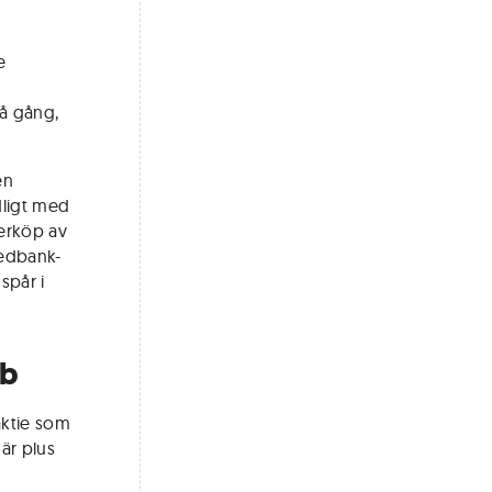
e
på gång,
en
dligt med
terköp av
wedbank-
spår i
ab
aktie som
är plus