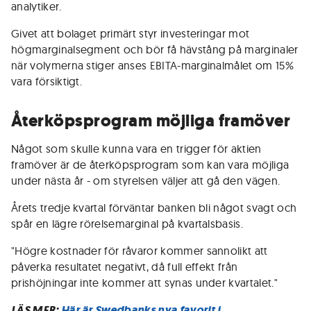
analytiker.
Givet att bolaget primärt styr investeringar mot
högmarginalsegment och bör få hävstång på marginaler
när volymerna stiger anses EBITA-marginalmålet om 15%
vara försiktigt.
Återköpsprogram möjliga framöver
Något som skulle kunna vara en trigger för aktien
framöver är de återköpsprogram som kan vara möjliga
under nästa år - om styrelsen väljer att gå den vägen.
Årets tredje kvartal förväntar banken bli något svagt och
spår en lägre rörelsemarginal på kvartalsbasis.
"Högre kostnader för råvaror kommer sannolikt att
påverka resultatet negativt, då full effekt från
prishöjningar inte kommer att synas under kvartalet."
LÄS MER:
Här är Swedbanks nya favorit i