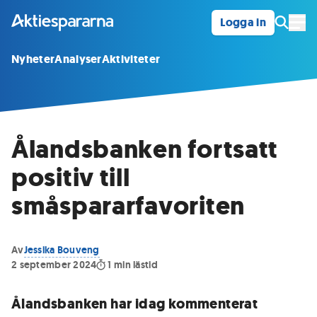
Logga in
Öpp
Nyheter
Analyser
Aktiviteter
Ålandsbanken fortsatt
positiv till
småspararfavoriten
Av
Jessika Bouveng
2 september 2024
1
min lästid
Ålandsbanken har idag kommenterat