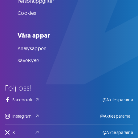
Personuppgifter
Cookies
Våra appar
Analysappen
SaveByBell
Följ oss!
Facebook
@Aktiespararna
Instagram
@Aktiespararna_
X
@Aktiespararna