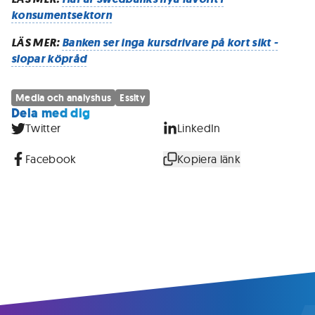
konsumentsektorn
LÄS MER:
Banken ser inga kursdrivare på kort sikt -
slopar köpråd
Media och analyshus
Essity
Dela med dig
Twitter
LinkedIn
Facebook
Kopiera länk