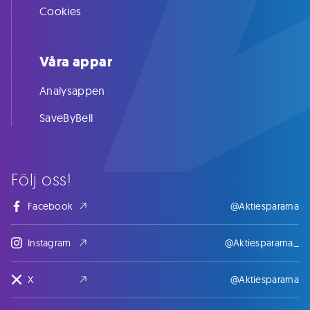
Cookies
Våra appar
Analysappen
SaveByBell
Följ oss!
Facebook
@Aktiespararna
Instagram
@Aktiespararna_
X
@Aktiespararna