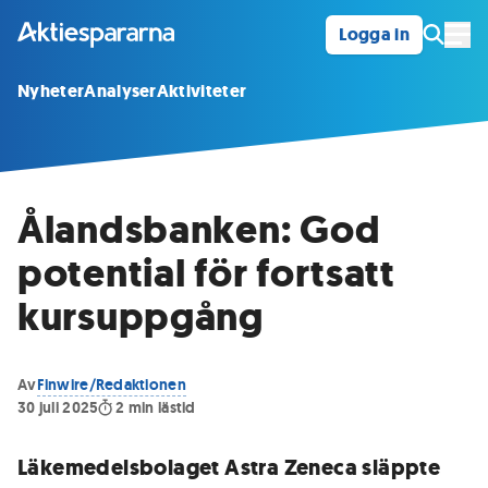
Logga in
Öpp
Nyheter
Analyser
Aktiviteter
Ålandsbanken: God
potential för fortsatt
kursuppgång
Av
Finwire/Redaktionen
30 juli 2025
2
min lästid
Läkemedelsbolaget Astra Zeneca släppte