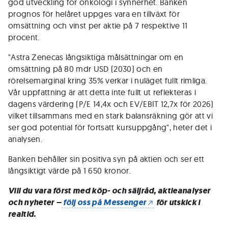
god utveckling för onkologi i synnerhet. Banken
prognos för helåret uppges vara en tillväxt för
omsättning och vinst per aktie på 7 respektive 11
procent.
"Astra Zenecas långsiktiga målsättningar om en
omsättning på 80 mdr USD (2030) och en
rörelsemarginal kring 35% verkar i nuläget fullt rimliga.
Vår uppfattning är att detta inte fullt ut reflekteras i
dagens värdering (P/E 14,4x och EV/EBIT 12,7x för 2026)
vilket tillsammans med en stark balansräkning gör att vi
ser god potential för fortsatt kursuppgång", heter det i
analysen.
Banken behåller sin positiva syn på aktien och ser ett
långsiktigt värde på 1 650 kronor.
Vill du vara först med köp- och säljråd, aktieanalyser
och nyheter –
följ oss på Messenger
för utskick i
realtid.