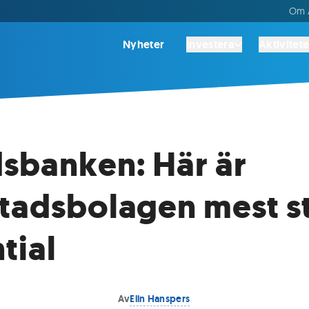
Om A
Nyheter
Investera
Aktivitete
sbanken: Här är
tadsbolagen mest s
tial
Av
Elin Hanspers