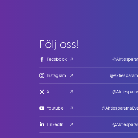
Följ oss!
Facebook
@Aktiespara
Instagram
@Aktiesparar
X
@Aktiespara
Youtube
@AktiespararnaEv
LinkedIn
@Aktiespara