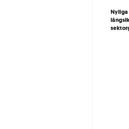
Nyliga 
långsi
sekto