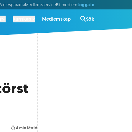
Logga in
ktiespararna
Medlemsservice
Bli medlem
r
Kunskap
Medlemskap
Sök
törst
4
min lästid