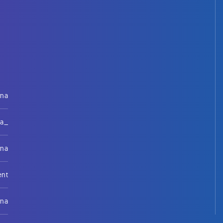
rna
na_
rna
ent
rna