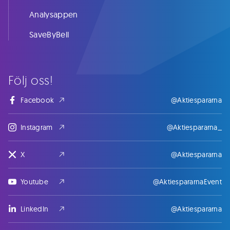
Analysappen
SaveByBell
Följ oss!
Facebook
@Aktiespararna
Instagram
@Aktiespararna_
X
@Aktiespararna
Youtube
@AktiespararnaEvent
LinkedIn
@Aktiespararna