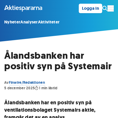
Logga in
Öpp
Nyheter
Analyser
Aktiviteter
Ålandsbanken har
positiv syn på Systemair
Av
Finwire/Redaktionen
5 december 2025
1
min lästid
Ålandsbanken har en positiv syn på
ventilationsbolaget Systemairs aktie,
framgår det av en analys.