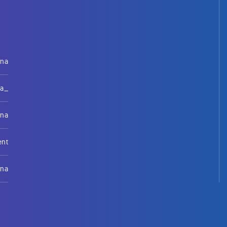
rna
na_
rna
ent
rna