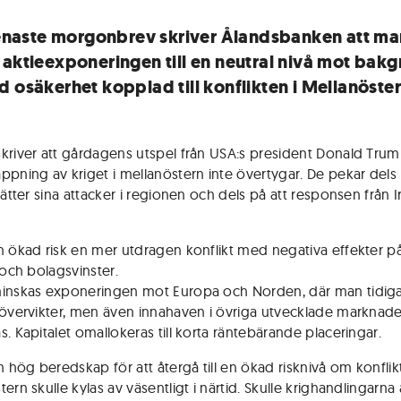
 senaste morgonbrev skriver Ålandsbanken att ma
 aktieexponeringen till en neutral nivå mot bak
d osäkerhet kopplad till konflikten i Mellanöster
kriver att gårdagens utspel från USA:s president Donald Tru
ppning av kriget i mellanöstern inte övertygar. De pekar dels 
sätter sina attacker i regionen och dels på att responsen från Ir
n ökad risk en mer utdragen konflikt med negativa effekter på t
 och bolagsvinster.
inskas exponeringen mot Europa och Norden, där man tidiga
 övervikter, men även innahaven i övriga utvecklade marknade
. Kapitalet omallokeras till korta räntebärande placeringar.
n hög beredskap för att återgå till en ökad risknivå om konflik
ern skulle kylas av väsentligt i närtid. Skulle krighandlingarna 