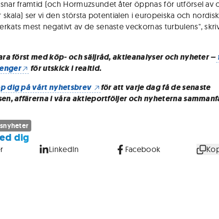
snar framtid (och Hormuzsundet åter öppnas för utförsel av o
r skala) ser vi den största potentialen i europeiska och nordiska
rkats mest negativt av de senaste veckornas turbulens", skri
vara först med köp- och säljråd, aktieanalyser och nyheter –
enger
för utskick i realtid.
p dig på vårt nyhetsbrev
för att varje dag få de senaste
sen, affärerna i våra aktieportföljer och nyheterna sammanf
snyheter
ed dig
r
LinkedIn
Facebook
Kop