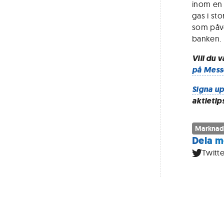
inom en 
gas i sto
som påve
banken.
Vill du 
på Mess
Signa up
aktietip
Marknad
Dela m
Twitte