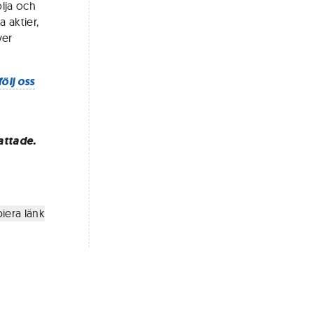
lja och
 aktier,
ver
följ oss
attade.
iera länk