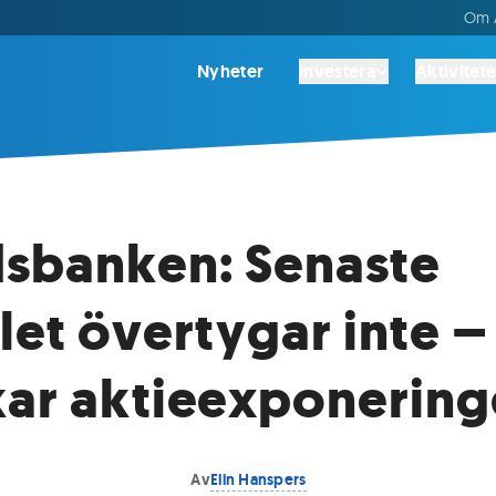
Om A
Nyheter
Investera
Aktivitete
sbanken: Senaste
let övertygar inte –
ar aktieexponerin
Av
Elin Hanspers