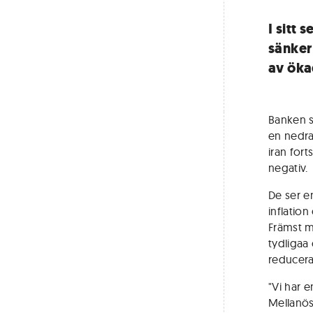
I sitt
sänker
av öka
Banken s
en nedra
iran fort
negativ.
De ser e
inflation
Främst m
tydligaa
reduceras
"Vi har e
Mellanöst