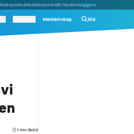
Logga in
ktiespararna
Medlemsservice
Bli medlem
r
Kunskap
Medlemskap
Sök
 vi
gen
1
min lästid