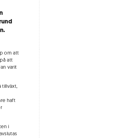
n
grund
n.
mp om att
på att
an varit
illväxt,
re haft
r
ten i
avslutas