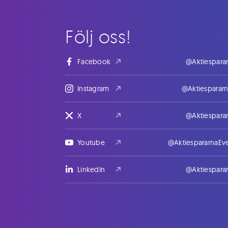
Följ oss!
Facebook
@Aktiespara
Instagram
@Aktiesparar
X
@Aktiespara
Youtube
@AktiespararnaEv
LinkedIn
@Aktiespara