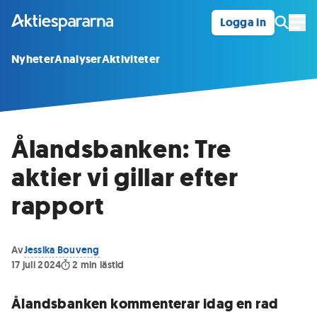
Logga in
Öpp
Nyheter
Analyser
Aktiviteter
Ålandsbanken: Tre
aktier vi gillar efter
rapport
Av
Jessika Bouveng
17 juli 2024
2
min lästid
Ålandsbanken kommenterar idag en rad