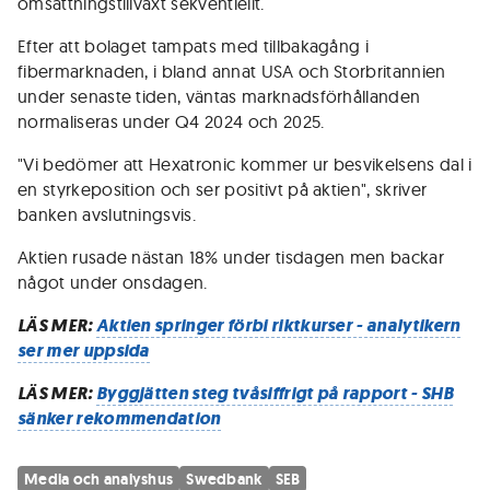
omsättningstillväxt sekventiellt.
Efter att bolaget tampats med tillbakagång i
fibermarknaden, i bland annat USA och Storbritannien
under senaste tiden, väntas marknadsförhållanden
normaliseras under Q4 2024 och 2025.
"Vi bedömer att Hexatronic kommer ur besvikelsens dal i
en styrkeposition och ser positivt på aktien", skriver
banken avslutningsvis.
Aktien rusade nästan 18% under tisdagen men backar
något under onsdagen.
LÄS MER:
Aktien springer förbi riktkurser - analytikern
ser mer uppsida
LÄS MER:
Byggjätten steg tvåsiffrigt på rapport - SHB
sänker rekommendation
Media och analyshus
Swedbank
SEB