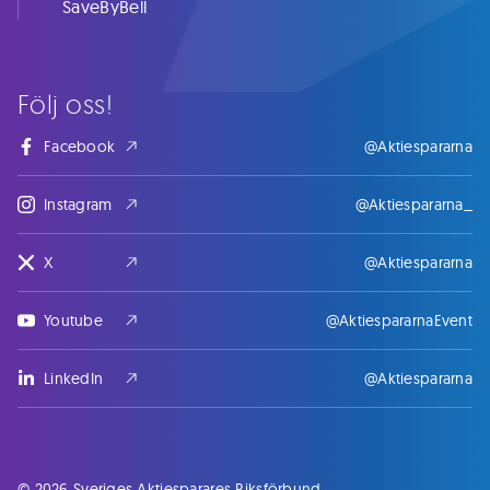
SaveByBell
Följ oss!
Facebook
@Aktiespararna
Instagram
@Aktiespararna_
X
@Aktiespararna
Youtube
@AktiespararnaEvent
LinkedIn
@Aktiespararna
© 2026 Sveriges Aktiesparares Riksförbund