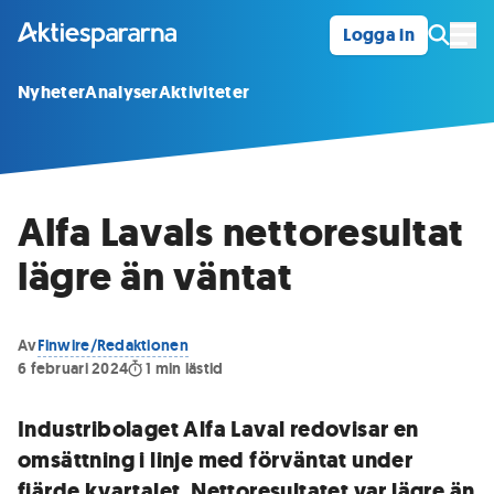
Logga in
Öpp
Nyheter
Analyser
Aktiviteter
Alfa Lavals nettoresultat
lägre än väntat
Av
Finwire/Redaktionen
6 februari 2024
1
min lästid
Industribolaget Alfa Laval redovisar en
omsättning i linje med förväntat under
fjärde kvartalet. Nettoresultatet var lägre än