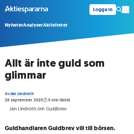
Logga in
Öpp
Nyheter
Analyser
Aktiviteter
Allt är inte guld som
glimmar
Av
Jan Lindroth
26 september 2025
5
min lästid
Jan Lindroth om Guldbrev
.
Guldhandlaren Guldbrev vill till börsen.