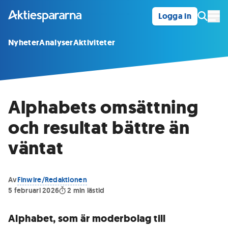
Logga in
Öpp
Nyheter
Analyser
Aktiviteter
Alphabets omsättning
och resultat bättre än
väntat
Av
Finwire/Redaktionen
5 februari 2026
2
min lästid
Alphabet, som är moderbolag till