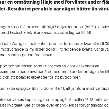
sar en omsättning i linje med förväntat under fj
et. Resultatet per aktie var något bättre än vänt
gen steg 11,8 procent till 96,47 miljarder dollar (86,31). Utfall
 med Factset analytikerkonsensus som låg på 96,68.
en inom Googles molnenhet bromsade in under kvartalet till 30
motsvarande 12 miljarder dollar. I föregående kvartal var tillv
mot samma period året innan.
pportkonferensen sade finanschefen Anat Ashkenazi att
samheten hade avslutat året med mer kundefterfrågan än til
t, och att bolaget arbetade för att bygga mer.
per aktie uppgick till 2,15 dollar (1,64), att jämföra med väntade
phabet väntas kapitalutgifterna uppgå till mellan 16-18 miljarde
rsta kvartalet. Det är både över analytikernas förväntningar o