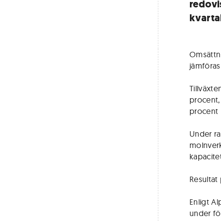
redovi
kvartal
Omsättnin
jämföras
Tillväxt
procent, 
procent 
Under ra
molnverk
kapacite
Resultat 
Enligt Al
under fö