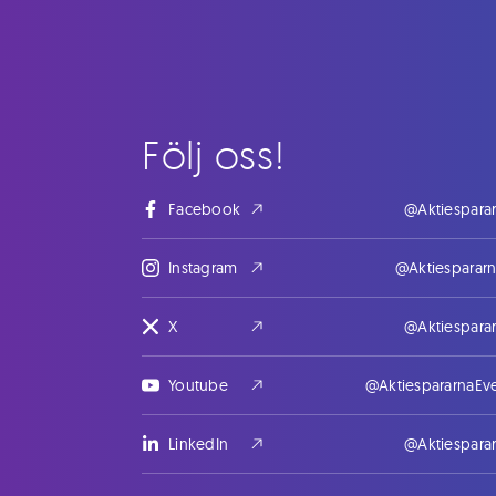
Följ oss!
Facebook
@Aktiespara
Instagram
@Aktiesparar
X
@Aktiespara
Youtube
@AktiespararnaEv
LinkedIn
@Aktiespara