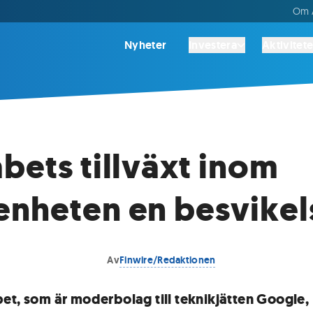
Om A
Nyheter
Investera
Aktivitete
bets tillväxt inom
nheten en besvikel
Av
Finwire/Redaktionen
et, som är moderbolag till teknikjätten Google,