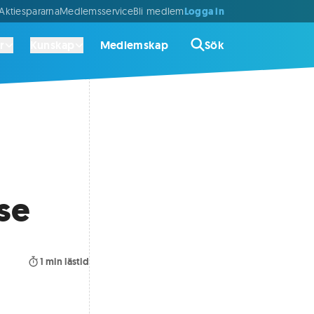
Logga in
ktiespararna
Medlemsservice
Bli medlem
r
Kunskap
Medlemskap
Sök
se
1
min lästid