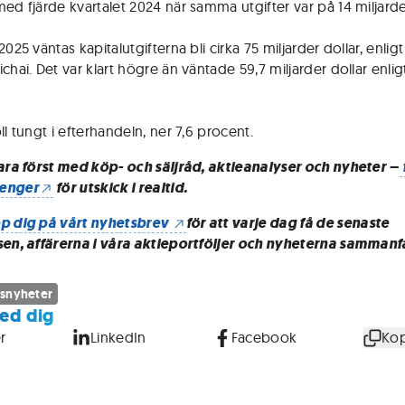
ed fjärde kvartalet 2024 när samma utgifter var på 14 miljarder
2025 väntas kapitalutgifterna bli cirka 75 miljarder dollar, enlig
chai. Det var klart högre än väntade 59,7 miljarder dollar enligt
ll tungt i efterhandeln, ner 7,6 procent.
vara först med köp- och säljråd, aktieanalyser och nyheter –
enger
för utskick i realtid.
p dig på vårt nyhetsbrev
för att varje dag få de senaste
sen, affärerna i våra aktieportföljer och nyheterna sammanf
snyheter
ed dig
r
LinkedIn
Facebook
Kop