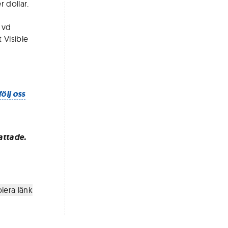
 dollar.
t vd
 Visible
följ oss
attade.
iera länk