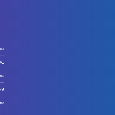
rna
na_
rna
ent
rna