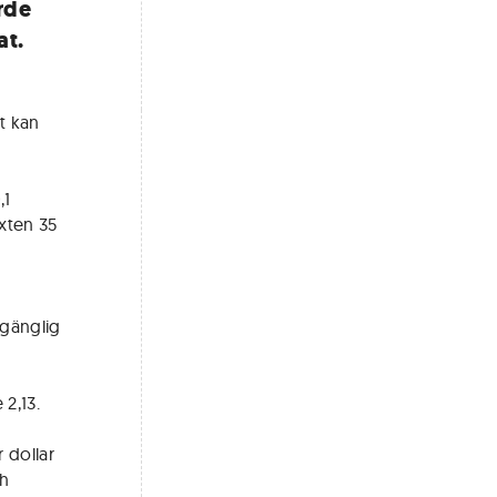
ärde
at.
et kan
,1
äxten 35
lgänglig
 2,13.
r dollar
ch