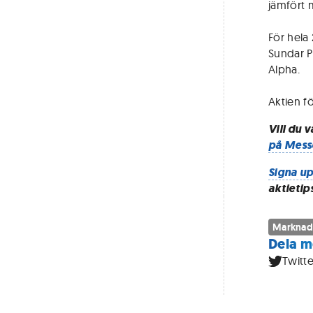
jämfört m
För hela 
Sundar Pi
Alpha.
Aktien fö
Vill du 
på Mess
Signa up
aktietip
Marknad
Dela m
Twitte