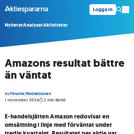
Logga in
Öpp
Nyheter
Analyser
Aktiviteter
Amazons resultat bättre
än väntat
Av
Finwire/Redaktionen
1 november 2024
2
min lästid
E-handelsjätten Amazon redovisar en
omsättning i linje med förväntat under
tredje kvartalet. Resultatet per aktie var