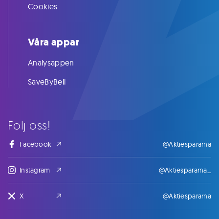
Cookies
Våra appar
Analysappen
SaveByBell
Följ oss!
Facebook
@Aktiespararna
Instagram
@Aktiespararna_
X
@Aktiespararna