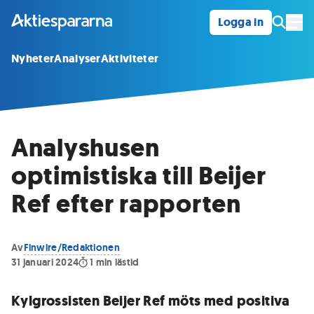
Logga in
Öpp
Nyheter
Analyser
Aktiviteter
Analyshusen
optimistiska till Beijer
Ref efter rapporten
Av
Finwire/Redaktionen
31 januari 2024
1
min lästid
Kylgrossisten Beijer Ref möts med positiva