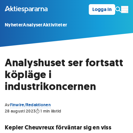
Logga in
Öpp
Nyheter
Analyser
Aktiviteter
Analyshuset ser fortsatt
köpläge i
industrikoncernen
Av
Finwire/Redaktionen
28 augusti 2023
1
min lästid
Kepler Cheuvreux förväntar sig en viss