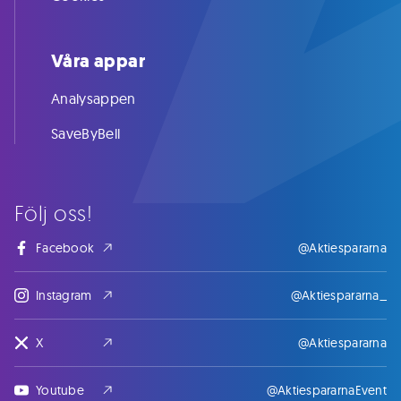
Våra appar
Analysappen
SaveByBell
Följ oss!
Facebook
@Aktiespararna
Instagram
@Aktiespararna_
X
@Aktiespararna
Youtube
@AktiespararnaEvent