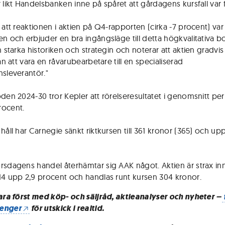
 likt Handelsbanken inne på spåret att gårdagens kursfall var f
 att reaktionen i aktien på Q4-rapporten (cirka -7 procent) var
en och erbjuder en bra ingångsläge till detta högkvalitativa bo
n starka historiken och strategin och noterar att aktien gradvis
rån att vara en råvarubearbetare till en specialiserad
nsleverantör."
oden 2024-30 tror Kepler att rörelseresultatet i genomsnitt per
rocent.
håll har Carnegie sänkt riktkursen till 361 kronor (365) och up
rsdagens handel återhämtar sig AAK något. Aktien är strax in
14 upp 2,9 procent och handlas runt kursen 304 kronor.
vara först med köp- och säljråd, aktieanalyser och nyheter –
enger
för utskick i realtid.