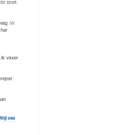
ör stort.
lag. Vi
 har
 år växer
prepat
nan
följ oss