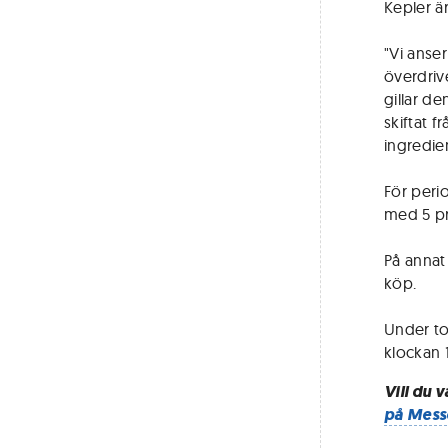
Kepler är
"Vi anser
överdriv
gillar de
skiftat f
ingredie
För peri
med 5 p
På annat 
köp.
Under to
klockan 
Vill du 
på Mess