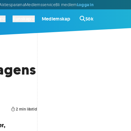
Logga in
ktiespararna
Medlemsservice
Bli medlem
r
Kunskap
Medlemskap
Sök
dagens
2
min lästid
r,