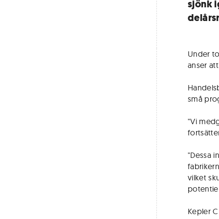
sjönk i
delårs
Under to
anser att
Handelsba
små prog
"Vi medge
fortsätte
"Dessa i
fabrikern
vilket s
potentie
Kepler C