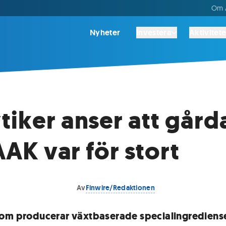
Om A
Nyheter
Investera
Aktivitete
tiker anser att går
 AAK var för stort
Av
Finwire/Redaktionen
om producerar växtbaserade specialingrediense