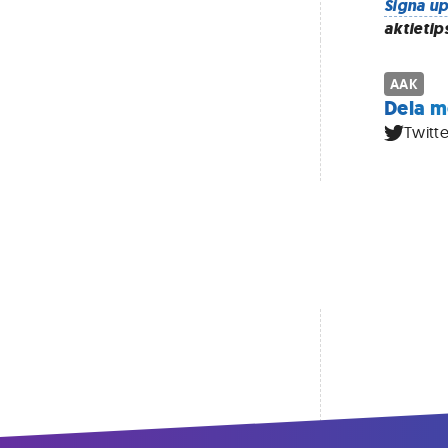
Signa up
aktietip
AAK
Dela m
Twitte