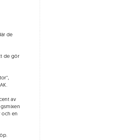
där de
tt de gör
tor",
AAK.
cent av
ingsmixen
r och en
köp.