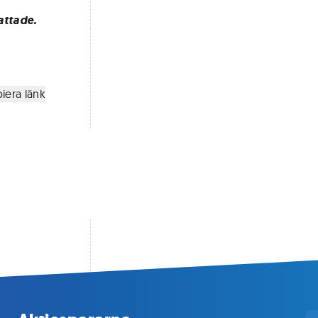
attade.
iera länk