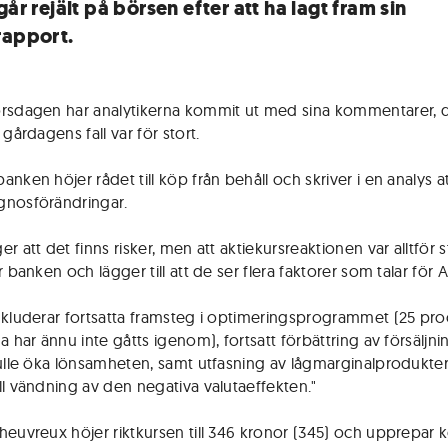
går rejält på börsen efter att ha lagt fram sin
rapport.
rsdagen har analytikerna kommit ut med sina kommentarer, 
 gårdagens fall var för stort.
nken höjer rådet till köp från behåll och skriver i en analys a
nosförändringar.
r att det finns risker, men att aktiekursreaktionen var alltför s
r banken och lägger till att de ser flera faktorer som talar för 
nkluderar fortsatta framsteg i optimeringsprogrammet (25 pro
a har ännu inte gåtts igenom), fortsatt förbättring av försäljn
kulle öka lönsamheten, samt utfasning av lågmarginalprodukte
ll vändning av den negativa valutaeffekten."
heuvreux höjer riktkursen till 346 kronor (345) och upprepar 