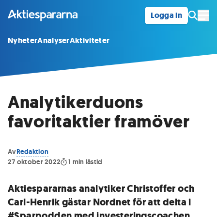
Logga in
Öpp
Nyheter
Analyser
Aktiviteter
Analytikerduons
favoritaktier framöver
Av
Redaktion
27 oktober 2022
1
min lästid
Aktiespararnas analytiker Christoffer och
Carl-Henrik gästar Nordnet för att delta i
#Sparpodden med investeringscoachen