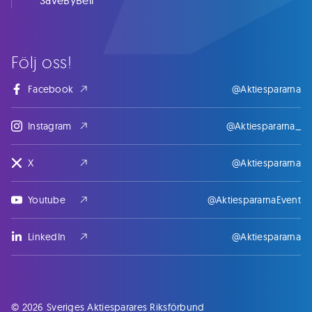
SaveByBell
Följ oss!
Facebook
@Aktiespararna
Instagram
@Aktiespararna_
X
@Aktiespararna
Youtube
@AktiespararnaEvent
LinkedIn
@Aktiespararna
© 2026 Sveriges Aktiesparares Riksförbund