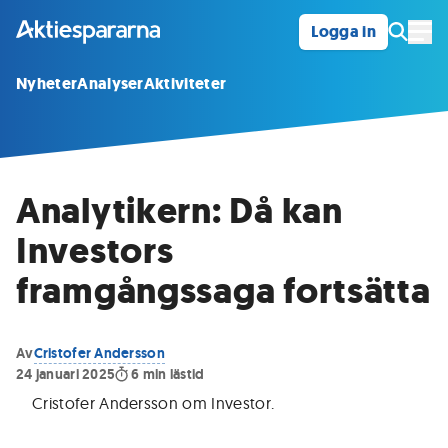
Logga in
Öpp
Nyheter
Analyser
Aktiviteter
Analytikern: Då kan
Investors
framgångssaga fortsätta
Av
Cristofer Andersson
24 januari 2025
6
min lästid
Cristofer Andersson om Investor
.