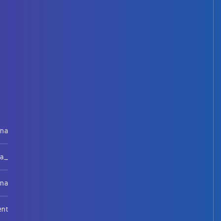
rna
na_
rna
ent