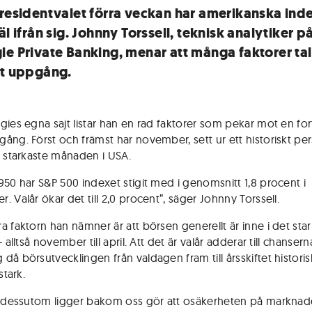
presidentvalet förra veckan har amerikanska ind
äl ifrån sig. Johnny Torssell, teknisk analytiker p
ie Private Banking, menar att många faktorer tal
tt uppgång.
gies egna sajt listar han en rad faktorer som pekar mot en for
ång. Först och främst har november, sett ur ett historiskt per
n starkaste månaden i USA.
950 har S&P 500 indexet stigit med i genomsnitt 1,8 procent i
 Valår ökar det till 2,0 procent”, säger Johnny Torssell.
a faktorn han nämner är att börsen generellt är inne i det sta
- alltså november till april. Att det är valår adderar till chanser
då börsutvecklingen från valdagen fram till årsskiftet historis
stark.
t dessutom ligger bakom oss gör att osäkerheten på marknad