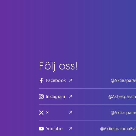
Följ oss!
Facebook
@Aktiespara
Instagram
@Aktiesparar
X
@Aktiespara
Youtube
@AktiespararnaEv