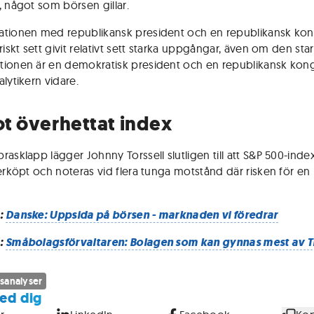
, något som börsen gillar.
tionen med republikansk president och en republikansk ko
riskt sett givit relativt sett starka uppgångar, även om den sta
ionen är en demokratisk president och en republikansk kong
lytikern vidare.
t överhettat index
rasklapp lägger Johnny Torssell slutligen till att S&P 500-inde
verköpt och noteras vid flera tunga motstånd där risken för en 
:
Danske: Uppsida på börsen - marknaden vi föredrar
:
Småbolagsförvaltaren: Bolagen som kan gynnas mest av 
sanalyser
ed dig