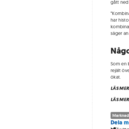
gått ned
“Kombina
har histo
kombinat
säger ana
Någo
Som en b
rejält ö
ökat.
LÄS MER
LÄS MER
Marknad
Dela m