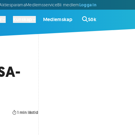
Logga in
ktiespararna
Medlemsservice
Bli medlem
r
Kunskap
Medlemskap
Sök
SA-
1
min lästid