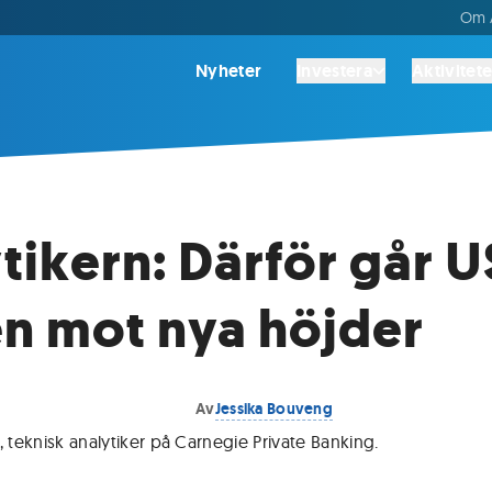
Om A
Nyheter
Investera
Aktivitete
tikern: Därför går U
n mot nya höjder
Av
Jessika Bouveng
, teknisk analytiker på Carnegie Private Banking
.