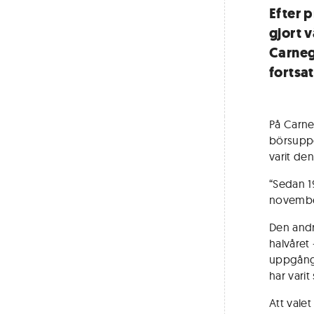
Efter 
gjort v
Carneg
fortsa
På Carne
börsuppg
varit de
“Sedan 1
november.
Den andr
halvåret 
uppgång 
har varit 
Att vale