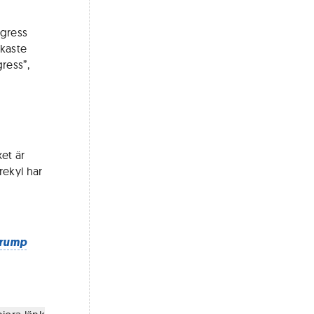
ngress
rkaste
ress”,
xet är
rekyl har
Trump