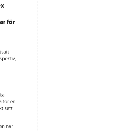
ex
å
ar för
tsatt
spektiv,
rka
na för en
kt sett
en har