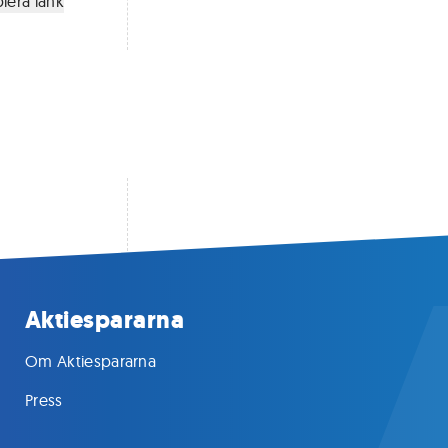
iera länk
Aktiespararna
Om Aktiespararna
Press