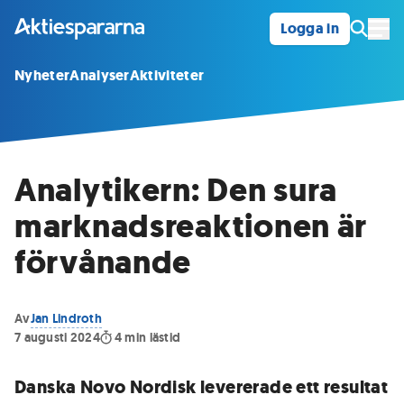
Logga in
Öpp
Nyheter
Analyser
Aktiviteter
Analytikern: Den sura
marknadsreaktionen är
förvånande
Av
Jan Lindroth
7 augusti 2024
4
min lästid
Danska Novo Nordisk levererade ett resultat