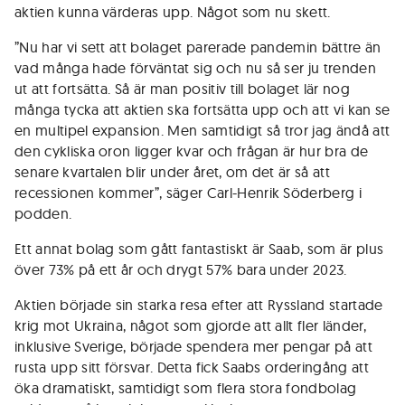
aktien kunna värderas upp. Något som nu skett.
”Nu har vi sett att bolaget parerade pandemin bättre än
vad många hade förväntat sig och nu så ser ju trenden
ut att fortsätta. Så är man positiv till bolaget lär nog
många tycka att aktien ska fortsätta upp och att vi kan se
en multipel expansion. Men samtidigt så tror jag ändå att
den cykliska oron ligger kvar och frågan är hur bra de
senare kvartalen blir under året, om det är så att
recessionen kommer”, säger Carl-Henrik Söderberg i
podden.
Ett annat bolag som gått fantastiskt är Saab, som är plus
över 73% på ett år och drygt 57% bara under 2023.
Aktien började sin starka resa efter att Ryssland startade
krig mot Ukraina, något som gjorde att allt fler länder,
inklusive Sverige, började spendera mer pengar på att
rusta upp sitt försvar. Detta fick Saabs orderingång att
öka dramatiskt, samtidigt som flera stora fondbolag