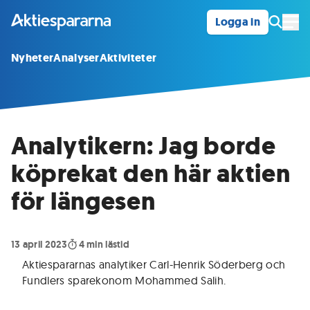
Logga in
Öpp
Nyheter
Analyser
Aktiviteter
Analytikern: Jag borde
köprekat den här aktien
för längesen
13 april 2023
4
min lästid
Aktiespararnas analytiker Carl-Henrik Söderberg och
Fundlers sparekonom Mohammed Salih
.