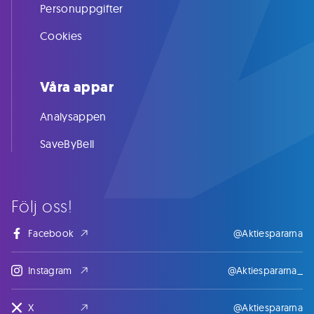
Personuppgifter
Cookies
Våra appar
Analysappen
SaveByBell
Följ oss!
Facebook
@Aktiespararna
Instagram
@Aktiespararna_
X
@Aktiespararna