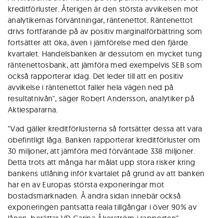
kreditförluster. Återigen är den största avvikelsen mot
analytikernas förväntningar, räntenettot. Räntenettot
drivs fortfarande på av positiv marginalförbättring som
fortsätter att öka, även i jämförelse med den fjärde
kvartalet. Handelsbanken är dessutom en mycket tung
räntenettosbank, att jämföra med exempelvis SEB som
också rapporterar idag. Det leder till att en positiv
avvikelse i räntenettot faller hela vägen ned på
resultatnivån", säger Robert Andersson, analytiker på
Aktiespararna.
"Vad gäller kreditförlusterna så fortsätter dessa att vara
obefintligt låga. Banken rapporterar kreditförluster om
30 miljoner, att jämföra med förväntade 338 miljoner.
Detta trots att många har målat upp stora risker kring
bankens utlåning inför kvartalet på grund av att banken
har en av Europas största exponeringar mot
bostadsmarknaden. Å andra sidan innebär också
exponeringen pantsatta reala tillgångar i över 90% av