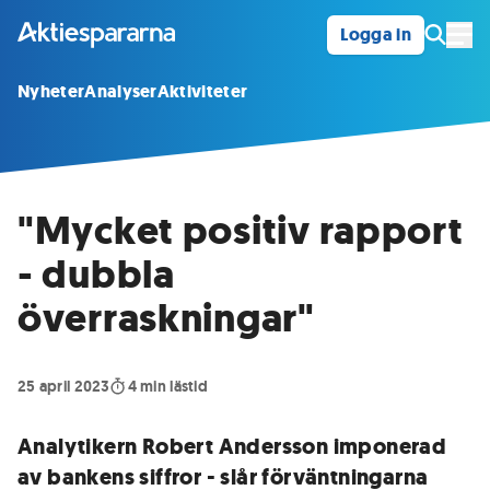
Logga in
Öpp
Nyheter
Analyser
Aktiviteter
"Mycket positiv rapport
- dubbla
överraskningar"
25 april 2023
4
min lästid
Analytikern Robert Andersson imponerad
av bankens siffror - slår förväntningarna