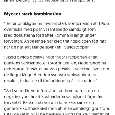
lånen, berättar VD Carina Åkerström i rapporten".
Mycket stark kombination
"Det är onekligen en mycket stark kombination att både
överraska med positivt räntenetto samtidigt som
kreditförlusterna fortsätter komma in långt under
förväntan. Än så länge har kreditratingbolagen fått rätt
när de har satt Handelsbanken i världstoppen."
"Bland övriga positiva noteringar i rapporten är att
bankens verksamheter i Storbritannien, Nederländerna
och Norge fortsätter att visa positiv utveckling, även om
de ligger långt efter den svenska verksamhetens
resultat, bidrar de till förändringen på sista raden."
"Vad som däremot fortsätter att komma in som en
negativ nyhet är att kostnaderna var något högre än
förväntat. Banken skriver att de lyckats sänka sin
generella kostnadsnivå men att man samtidigt gör stora
tillfälliga satsningar på bankens IT-infrastruktur. Samtidigt