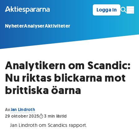
Logga in
Öpp
Nyheter
Analyser
Aktiviteter
Analytikern om Scandic:
Nu riktas blickarna mot
brittiska öarna
Av
Jan Lindroth
29 oktober 2025
3
min lästid
Jan Lindroth om Scandics rapport
.