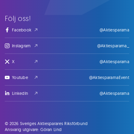
Följ oss!
Facebook
@Aktiespararna
Instagram
@Aktiespararna_
X
@Aktiespararna
Youtube
@AktiespararnaEvent
LinkedIn
@Aktiespararna
© 2026 Sveriges Aktiesparares Riksförbund
Ansvarig utgivare: Göran Lind