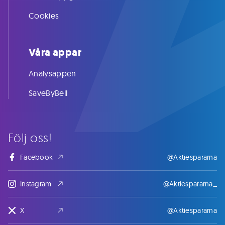
Cookies
Våra appar
Analysappen
SaveByBell
Följ oss!
Facebook
@Aktiespararna
Instagram
@Aktiespararna_
X
@Aktiespararna