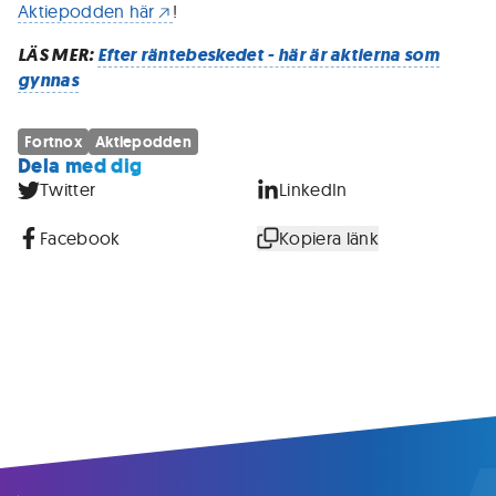
Aktiepodden här
!
LÄS MER:
Efter räntebeskedet - här är aktierna som
gynnas
Fortnox
Aktiepodden
Dela med dig
Twitter
LinkedIn
Facebook
Kopiera länk