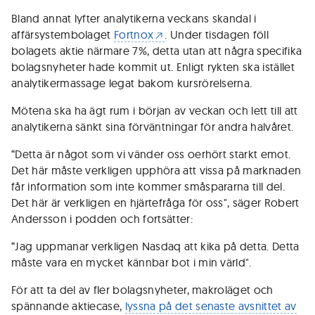
Bland annat lyfter analytikerna veckans skandal i
affärsystembolaget
Fortnox
. Under tisdagen föll
bolagets aktie närmare 7%, detta utan att några specifika
bolagsnyheter hade kommit ut. Enligt rykten ska istället
analytikermassage legat bakom kursrörelserna.
Mötena ska ha ägt rum i början av veckan och lett till att
analytikerna sänkt sina förväntningar för andra halvåret.
“Detta är något som vi vänder oss oerhört starkt emot.
Det här måste verkligen upphöra att vissa på marknaden
får information som inte kommer småspararna till del.
Det här är verkligen en hjärtefråga för oss", säger Robert
Andersson i podden och fortsätter:
“Jag uppmanar verkligen Nasdaq att kika på detta. Detta
måste vara en mycket kännbar bot i min värld".
För att ta del av fler bolagsnyheter, makroläget och
spännande aktiecase,
lyssna på det senaste avsnittet av