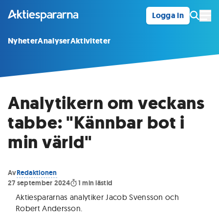
Logga in
Öpp
Nyheter
Analyser
Aktiviteter
Analytikern om veckans
tabbe: "Kännbar bot i
min värld"
Av
Redaktionen
27 september 2024
1
min lästid
Aktiespararnas analytiker Jacob Svensson och
Robert Andersson
.