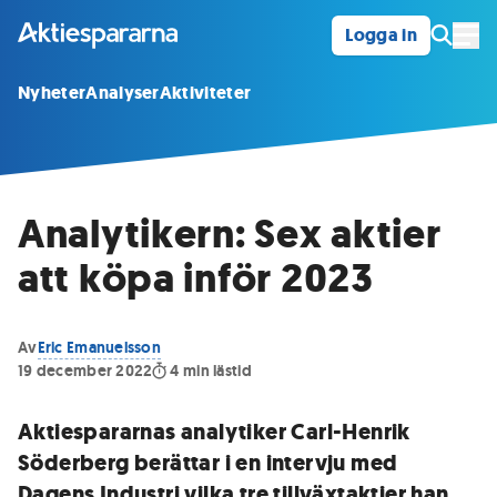
Logga in
Öpp
Nyheter
Analyser
Aktiviteter
Analytikern: Sex aktier
att köpa inför 2023
Av
Eric Emanuelsson
19 december 2022
4
min lästid
Aktiespararnas analytiker Carl-Henrik
Söderberg berättar i en intervju med
Dagens Industri vilka tre tillväxtaktier han